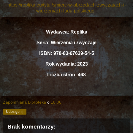
https://replika.eu/tytul/smierc-w-obrzedach-zwyczajach-i-
wierzeniach-ludu-polskiego
Wydawca: Replika
Seria: Wierzenia i zwyczaje
ISBN: 978-83-67639-54-5
Rok wydania: 2023
Liczba stron: 468
Zapomniana Biblioteka
o
18:06
Udostępnij
Brak komentarzy: