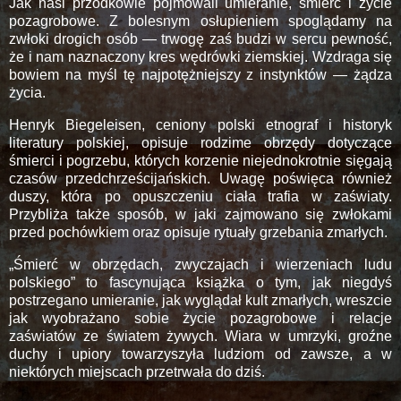
Jak nasi przodkowie pojmowali umieranie, śmierć i życie
pozagrobowe. Z bolesnym osłupieniem spoglądamy na
zwłoki drogich osób — trwogę zaś budzi w sercu pewność,
że i nam naznaczony kres wędrówki ziemskiej. Wzdraga się
bowiem na myśl tę najpotężniejszy z instynktów — żądza
życia.
Henryk Biegeleisen, ceniony polski etnograf i historyk
literatury polskiej, opisuje rodzime obrzędy dotyczące
śmierci i pogrzebu, których korzenie niejednokrotnie sięgają
czasów przedchrześcijańskich. Uwagę poświęca również
duszy, która po opuszczeniu ciała trafia w zaświaty.
Przybliża także sposób, w jaki zajmowano się zwłokami
przed pochówkiem oraz opisuje rytuały grzebania zmarłych.
„Śmierć w obrzędach, zwyczajach i wierzeniach ludu
polskiego” to fascynująca książka o tym, jak niegdyś
postrzegano umieranie, jak wyglądał kult zmarłych, wreszcie
jak wyobrażano sobie życie pozagrobowe i relacje
zaświatów ze światem żywych. Wiara w umrzyki, groźne
duchy i upiory towarzyszyła ludziom od zawsze, a w
niektórych miejscach przetrwała do dziś.