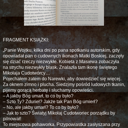
FRAGMENT KSIĄŻKI:
„Panie Wojtku, kilka dni po pana spotkaniu autorskim, gdy
opowiadał pan o cudownych ikonach Matki Boskiej, zaczęły
się dziać rzeczy niezwykłe. Kobieta z Masiewa zobaczyła
na strychu niezwykły blask. Znalazła tam ikonę świętego
Mikołaja Cudotwórcy…
Pojechałem zatem do Narewki, aby dowiedzieć się więcej.
Za oknem zimno i plucha. Siedzimy pośród ludowych tkanin,
pijemy gorącą herbatę i słuchamy opowieści.
– A jakby Bóg umarł, to co by było?
– Szto Ty? Zdurieł? Jakże tak Pan Bóg umierł?
– No, ale jakby umarł? To co by było?
– Jak to szto? Światyj Mikołaj Cudotworiec porządku by
pilnował!
To miejscowa pohaworka. Przypowiastka zasłyszana przy