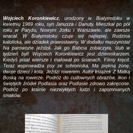
Wojciech Koronkiewicz
, urodzony w Białymstoku w
kwietniu 1969 roku, syn Janusza i Danuty. Mieszkał po pół
roku w Paryżu, Nowym Jorku i Warszawie, ale zawsze
wracał. W Białymstoku czuje się najlepiej. Rodzina
katolicka, ale dziadek prawosławny. W dodatku maszynista!
Na parowozie jeździł. Jak go Babcia zobaczyła, ślub w
tydzień był! Wojciech Koronkiewicz jest dziennikarzem.
Kiedyś pisał wiersze i malował po ścianach. Filmy kręcił.
Teraz wyprowadza psy ze schroniska. Ma piękną żonę,
dwoje dzieci i kota. Jeździ rowerem. Autor książek Z Matką
Boską na rowerze. Podróż do cudownych obrazów, ikon i
świętych źródeł Podlasia oraz Podlasie zdrowo zakręcone.
Podróż po krainie niezwykłych ludzi i zapomnianych
smaków.