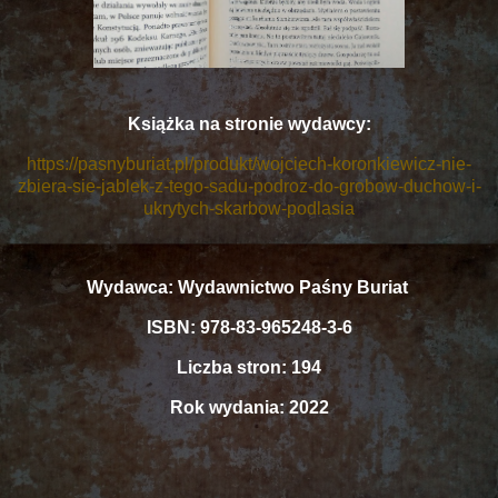
Książka na stronie wydawcy:
https://pasnyburiat.pl/produkt/wojciech-koronkiewicz-nie-
zbiera-sie-jablek-z-tego-sadu-podroz-do-grobow-duchow-i-
ukrytych-skarbow-podlasia
Wydawca: Wydawnictwo Paśny Buriat
ISBN: 978-83-965248-3-6
Liczba stron: 194
Rok wydania: 2022