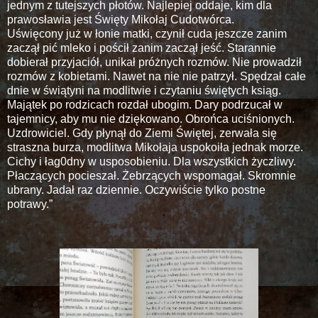
jednym z tutejszych płotów. Najlepiej oddaje, kim dla
prawosławia jest Święty Mikołaj Cudotwórca.
Uświęcony już w łonie matki, czynił cuda jeszcze zanim
zaczął pić mleko i pościł zanim zaczął jeść. Starannie
dobierał przyjaciół, unikał próżnych rozmów. Nie prowadził
rozmów z kobietami. Nawet na nie nie patrzył. Spędzał całe
dnie w świątyni na modlitwie i czytaniu świętych ksiąg.
Majątek po rodzicach rozdał ubogim. Dary podrzucał w
tajemnicy, aby mu nie dziękowano. Obrońca uciśnionych.
Uzdrowiciel. Gdy płynął do Ziemi Świętej, zerwała się
straszna burza, modlitwa Mikołaja uspokoiła jednak morze.
Cichy i łag0dny w usposobieniu. Dla wszystkich życzliwy.
Płaczących pocieszał. Żebrzących wspomagał. Skromnie
ubrany. Jadał raz dziennie. Oczywiście tylko postne
potrawy.”