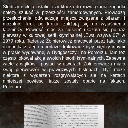
Śledczy usiłują ustalić, czy klucza do rozwiązania zagadki
należy szukać w przeszłości zamordowanych. Prowadzą
przesłuchania, odwiedzają miejsca związane z ofiarami i
mozolnie, krok po kroku, zbliżają się do wyjaśnienia
tajemnicy. Powieść „cios za ciosem” ukazała się po raz
pierwszy w kultowej serii kryminalnej „Ewa wzywa
07”
w
1979 roku. Tadeusz Żołnierowicz pracował przez lata jako
dziennikarz. Jego reportaże drukowane były między innymi
w prasie wydawanej w Bydgoszczy i na Pomorzu. Tam też
często lokował akcję swoich historii kryminalnych. Zapewne
wiele z wątków i postaci w utworach Żołnierowicza miało
swój pierwowzór w prawdziwych historiach. Być może
niektóre z wydarzeń rozgrywających się na kartach
niniejszej powieści także zostały oparte na faktach.
Polecam.