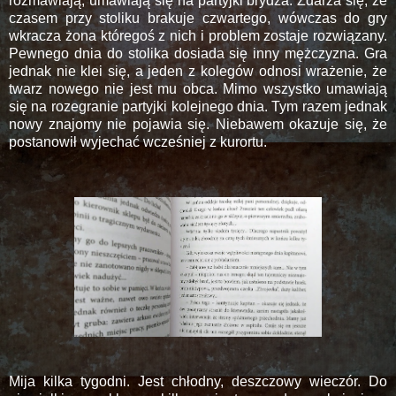
rozmawiają, umawiają się na partyjki brydża. Zdarza się, że
czasem przy stoliku brakuje czwartego, wówczas do gry
wkracza żona któregoś z nich i problem zostaje rozwiązany.
Pewnego dnia do stolika dosiada się inny mężczyzna. Gra
jednak nie klei się, a jeden z kolegów odnosi wrażenie, że
twarz nowego nie jest mu obca. Mimo wszystko umawiają
się na rozegranie partyjki kolejnego dnia. Tym razem jednak
nowy znajomy nie pojawia się. Niebawem okazuje się, że
postanowił wyjechać wcześniej z kurortu.
Mija kilka tygodni. Jest chłodny, deszczowy wieczór. Do