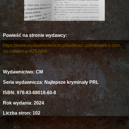
Powieść na stronie wydawcy:
https://www.wydawnictwocm.pl/tadeusz-zolnierowicz-cios-
za-ciosem-p-925.html
Wydawnictwo: CM
Seria wydawnicza: Najlepsze kryminały PRL
ISBN: 978-83-68018-60-8
Rok wydania: 2024
Liczba stron: 102