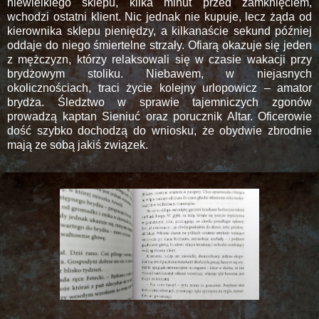
niewielkiego sklepu, kilka minut przed zamknięciem,
wchodzi ostatni klient. Nic jednak nie kupuje, lecz żąda od
kierownika sklepu pieniędzy, a kilkanaście sekund później
oddaje do niego śmiertelne strzały. Ofiarą okazuje się jeden
z mężczyzn, którzy relaksowali się w czasie wakacji przy
brydżowym stoliku. Niebawem, w niejasnych
okolicznościach, traci życie kolejny urlopowicz – amator
brydża. Śledztwo w sprawie tajemniczych zgonów
prowadzą kaptan Sieniuć oraz porucznik Altar. Oficerowie
dość szybko dochodzą do wniosku, że obydwie zbrodnie
mają ze sobą jakiś związek.