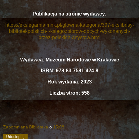
Publikacja na stronie wydawcy:
https://eksiegarnia.mnk.pl/glowna-kategoria/397-ekslibrisy-
bibliotekpolskich-i-ksiegozbiorow-obcych-wykonanych-
przez-polskich-artystow.html
Wydawca: Muzeum Narodowe w Krakowie
ISBN: 978-83-7581-424-8
Rok wydania: 2023
Liczba stron: 558
Zapomniana Biblioteka
o
15:08
Udostępnij