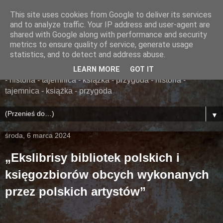
This site uses cookies from Google to deliver its services
......... ZAPOMNIANA
and to analyze traffic. Your IP address and user-agent are
shared with Google along with performance and security
BIBLIOTEKA ........
metrics to ensure quality of service, generate usage
statistics, and to detect and address abuse.
książka - przygoda - historia - tajemnica - książka - przygoda
LEARN MORE
GOT IT
- historia - tajemnica - książka - przygoda - historia -
tajemnica - książka - przygoda
▼
środa, 6 marca 2024
„Ekslibrisy bibliotek polskich i
księgozbiorów obcych wykonanych
przez polskich artystów”