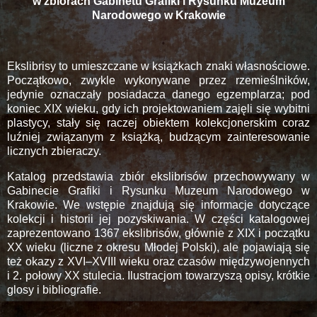
w zbiorach Gabinetu Grafiki i Rysunku Muzeum
Narodowego w Krakowie
Ekslibrisy to umieszczane w książkach znaki własnościowe.
Początkowo, zwykle wykonywane przez rzemieślników,
jedynie oznaczały posiadacza danego egzemplarza; pod
koniec XIX wieku, gdy ich projektowaniem zajęli się wybitni
plastycy, stały się raczej obiektem kolekcjonerskim coraz
luźniej związanym z książką, budzącym zainteresowanie
licznych zbieraczy.
Katalog przedstawia zbiór ekslibrisów przechowywany w
Gabinecie Grafiki i Rysunku Muzeum Narodowego w
Krakowie. We wstępie znajdują się informacje dotyczące
kolekcji i historii jej pozyskiwania. W części katalogowej
zaprezentowano 1367 ekslibrisów, głównie z XIX i początku
XX wieku (liczne z okresu Młodej Polski), ale pojawiają się
też okazy z XVI–XVIII wieku oraz czasów międzywojennych
i 2. połowy XX stulecia. Ilustracjom towarzyszą opisy, krótkie
glosy i bibliografie.