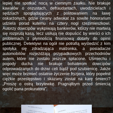
lepiej nie spotkać nocą w ciemnym zaułku. Nie brakuje
kawałów o oszustach, defraudantach, uwodzicielach i
sędziach spoglądających z politowaniem na ławę
oskarżonych, gdzie cwany adwokat za sowite honorarium
udziela porad kutemu na cztery nogi rzezimieszkowi.
Autorzy dowcipów wykpiwają bankierów, którzy nie martwią
się rozprutą kasą, lecz usiłują nie dopuścić by wieści o ich
problemach z płynnością finansową dotarły do opinii
publicznej. Detektywi na ogół nie potrafią wyśledzić z kim
spotyka się zdradzająca małżonka, a posiadacze
automobilów rozjeżdżają przypadkowych przechodniów
autem, które nie zostało jeszcze spłacone. Uśmiechu i
pogody ducha nie brakuje bohaterom dowcipów
odprowadzanych do drzwi celi bądź pod szubienicę. Jakże
więc może brzmieć ostatnie życzenie fryzjera, który popełnił
ciężkie przestępstwo i skazany został na karę śmierci?
„Proszę o ostrą brzytewkę. Pragnąłbym przed śmiercią
ogolić pana prokuratora”.