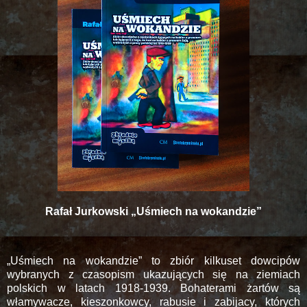
Rafał Jurkowski „Uśmiech na wokandzie”
„Uśmiech na wokandzie” to zbiór kilkuset dowcipów
wybranych z czasopism ukazujących się na ziemiach
polskich w latach 1918-1939. Bohaterami żartów są
włamywacze, kieszonkowcy, rabusie i zabijacy, których