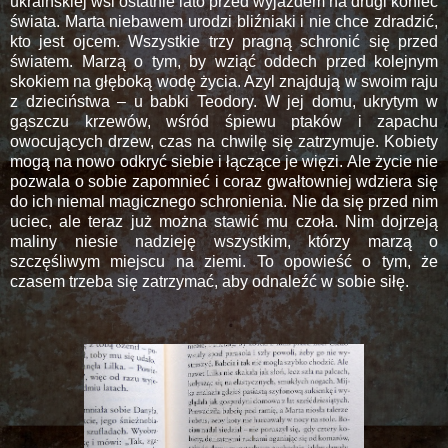
ukraińskiej wsi ostatnie lato przed wyjazdem na drugi koniec
świata. Marta niebawem urodzi bliźniaki i nie chce zdradzić,
kto jest ojcem. Wszystkie trzy pragną schronić się przed
światem. Marzą o tym, by wziąć oddech przed kolejnym
skokiem na głęboką wodę życia. Azyl znajdują w swoim raju
z dzieciństwa – u babki Teodory. W jej domu, ukrytym w
gąszczu krzewów, wśród śpiewu ptaków i zapachu
owocujących drzew, czas na chwilę się zatrzymuje. Kobiety
mogą na nowo odkryć siebie i łączące je więzi. Ale życie nie
pozwala o sobie zapomnieć i coraz gwałtowniej wdziera się
do ich niemal magicznego schronienia. Nie da się przed nim
uciec, ale teraz już można stawić mu czoła. Nim dojrzeją
maliny niesie nadzieję wszystkim, którzy marzą o
szczęśliwym miejscu na ziemi. To opowieść o tym, że
czasem trzeba się zatrzymać, aby odnaleźć w sobie siłę.