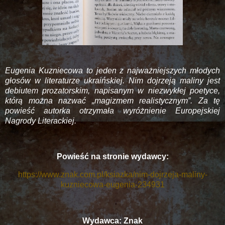
Eugenia Kuzniecowa to jeden z najważniejszych młodych
głosów w literaturze ukraińskiej. Nim dojrzeją maliny jest
debiutem prozatorskim, napisanym w niezwykłej poetyce,
którą można nazwać „magizmem realistycznym”. Za tę
powieść autorka otrzymała wyróżnienie Europejskiej
Nagrody Literackiej.
Powieść na stronie wydawcy:
https://www.znak.com.pl/ksiazka/nim-dojrzeja-maliny-
kuzniecowa-eugenia-234931
Wydawca: Znak