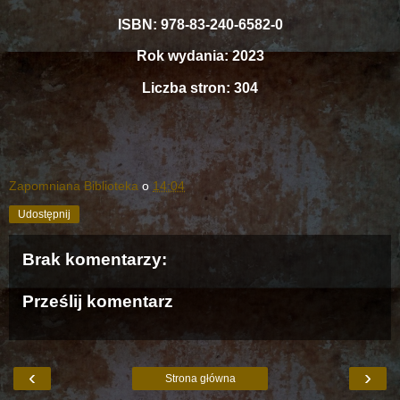
ISBN: 978-83-240-6582-0
Rok wydania: 2023
Liczba stron: 304
Zapomniana Biblioteka
o
14:04
Udostępnij
Brak komentarzy:
Prześlij komentarz
‹
›
Strona główna