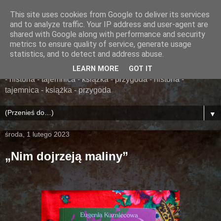
This site uses cookies from Google to deliver its services
......... ZAPOMNIANA
and to analyze traffic. Your IP address and user-agent are
shared with Google along with performance and security
BIBLIOTEKA ........
metrics to ensure quality of service, generate usage
statistics, and to detect and address abuse.
książka - przygoda - historia - tajemnica - książka - przygoda
LEARN MORE
GOT IT
- historia - tajemnica - książka - przygoda - historia -
tajemnica - książka - przygoda
▼
środa, 1 lutego 2023
„Nim dojrzeją maliny”