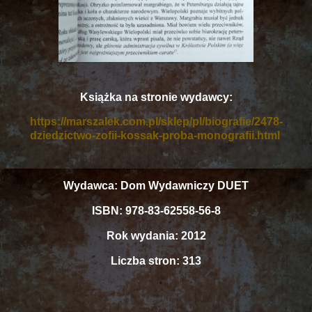
Książka na stronie wydawcy:
https://marszalek.com.pl/sklep/pl/biografie/2478-
dziedzictwo-zofii-kossak-proba-monografii.html
Wydawca: Dom Wydawniczy DUET
ISBN: 978-83-62558-56-8
Rok wydania: 2012
Liczba stron: 313