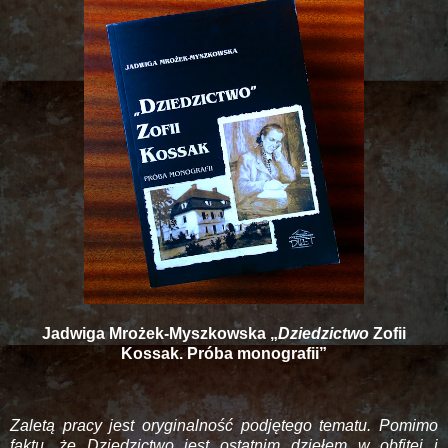
Jadwiga Mrożek-Myszkowska „
Dziedzictwo
Zofii
Kossak. Próba monografii”
Zaletą pracy jest oryginalność podjętego tematu. Pomimo
faktu, że Dziedzictwo jest ostatnim dziełem w obfitej i