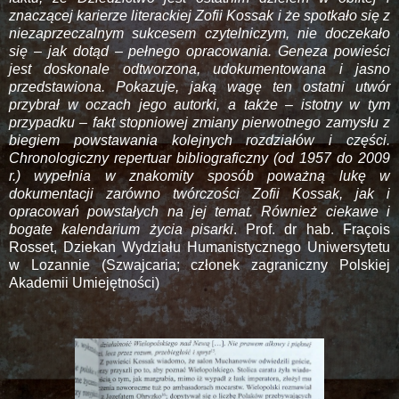
znaczącej karierze literackiej Zofii Kossak i że spotkało się z
niezaprzeczalnym sukcesem czytelniczym, nie doczekało
się – jak dotąd – pełnego opracowania. Geneza powieści
jest doskonale odtworzona, udokumentowana i jasno
przedstawiona. Pokazuje, jaką wagę ten ostatni utwór
przybrał w oczach jego autorki, a także – istotny w tym
przypadku – fakt stopniowej zmiany pierwotnego zamysłu z
biegiem powstawania kolejnych rozdziałów i części.
Chronologiczny repertuar bibliograficzny (od 1957 do 2009
r.) wypełnia w znakomity sposób poważną lukę w
dokumentacji zarówno twórczości Zofii Kossak, jak i
opracowań powstałych na jej temat. Również ciekawe i
bogate kalendarium życia pisarki
. Prof. dr hab. Fraçois
Rosset, Dziekan Wydziału Humanistycznego Uniwersytetu
w Lozannie (Szwajcaria; członek zagraniczny Polskiej
Akademii Umiejętności)