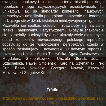
dwugłos – naukowy i literacki – na temat historii polskiego
reportażu i jego najważniejszych przedstawicieli. Ta
unikatowa jak na standardy konferencji naukowych
perspektywa umożliwiła pogłębione spojrzenie na fenomen
rodzącego się w dwudziestoleciu międzywojennym gatunku.
Pozwoliła się spotkać odległym, zdawałoby się, światom
refleksji: naukowemu i artystycznemu. Głosy te znakomicie
się uzupełniły, a teksty i dyskusje ukazały wiele nieznanych
dotąd kontekstów nowoczesnego polskiego reportażu,
odczytując go ze współczesnej perspektywy często w
sposób zaskakujący i nowatorski. O dawnym reportażu
rozmawiają i piszą: Agata Tuszyńska, Agata Zawiszewska,
Magdalena Grzebałkowska, Urszula Glensk, Jolanta
Sztachelska, Paweł Smoleński, Karolina Szymaniak, Irek
Grin, Beata Nowacka, Grzegorz Nowak, Krzysztof
Mroziewicz i Zbigniew Kopeć.
Źródło:
http://www.wydawnictwoemg.pl/ksiazki/nowosci/zapisan
e