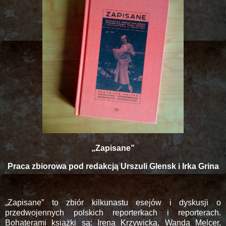
„Zapisane”
Praca zbiorowa pod redakcją Urszuli Glensk i Irka Grina
„Zapisane” to zbiór kilkunastu esejów i dyskusji o
przedwojennych polskich reporterkach i reporterach.
Bohaterami książki są: Irena Krzywicka, Wanda Melcer,