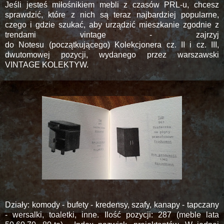
Jeśli jesteś miłośnikiem mebli z czasów PRL-u, chcesz
sprawdzić, które z nich są teraz najbardziej popularne,
czego i gdzie szukać, aby urządzić mieszkanie zgodnie z
trendami vintage - zajrzyj
do Notesu (początkującego) Kolekcjonera cz. II i cz. III,
dwutomowej pozycji, wydanego przez warszawski
VINTAGE KOLEKTYW.
Działy: komody - bufety - kredensy, szafy, kanapy - tapczany
- wersalki, toaletki, inne. Ilość pozycji: 287 (meble lata