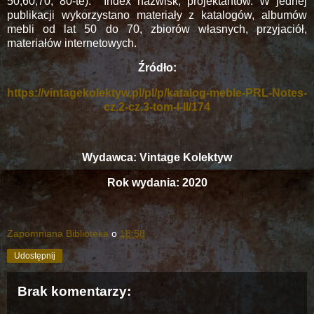
50,60,70, 80-te).
Index nazwisk, projektantów. W jednej
publikacji wykorzystano materiały z katalogów, albumów
mebli od lat 50 do 70, zbiorów własnych, przyjaciół,
materiałów internetowych.
Źródło:
https://vintagekolektyw.pl/pl/p/katalog-meble-PRL-Notes-
cz.2-cz.3-tom-I-II/174
Wydawca: Vintage Kolektyw
Rok wydania: 2020
Zapomniana Biblioteka
o
18:58
Udostępnij
Brak komentarzy: