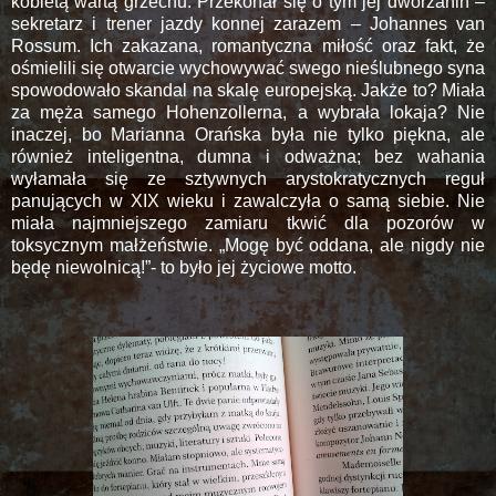
kobietą wartą grzechu. Przekonał się o tym jej dworzanin –
sekretarz i trener jazdy konnej zarazem – Johannes van
Rossum. Ich zakazana, romantyczna miłość oraz fakt, że
ośmielili się otwarcie wychowywać swego nieślubnego syna
spowodowało skandal na skalę europejską. Jakże to? Miała
za męża samego Hohenzollerna, a wybrała lokaja? Nie
inaczej, bo Marianna Orańska była nie tylko piękna, ale
również inteligentna, dumna i odważna; bez wahania
wyłamała się ze sztywnych arystokratycznych reguł
panujących w XIX wieku i zawalczyła o samą siebie. Nie
miała najmniejszego zamiaru tkwić dla pozorów w
toksycznym małżeństwie. „Mogę być oddana, ale nigdy nie
będę niewolnicą!”- to było jej życiowe motto.