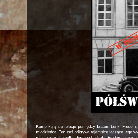
Komplikują się relacje pomiędzy bratem Lenki Fredem
młodzieńca. Ten zaś odkrywa tajemnicę łączącą jego 
relacje z właścicielką domu schadzek i Fredem. Zrozpa