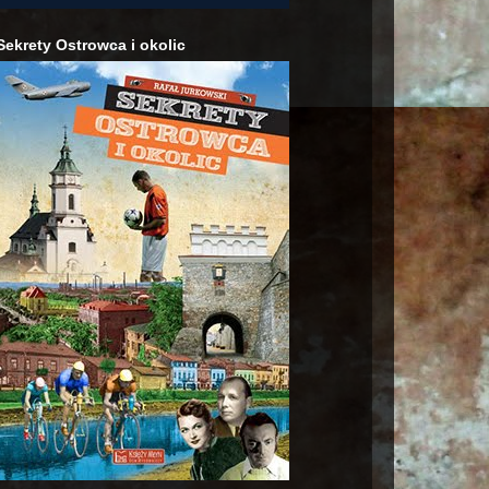
Sekrety Ostrowca i okolic