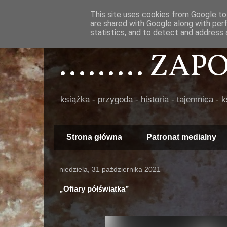
This site uses cookies from Google to 
are shared with Google along with per
statistics, and to detect and address 
......... ZA
książka - przygoda - historia - tajemnica - 
Strona główna
Patronat medialny
niedziela, 31 października 2021
„Ofiary półświatka”