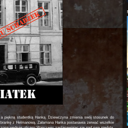
, a piękną studentką Hanką. Dziewczyna zmienia swój stosunek do
wybrankę z Helmanową. Załamana Hanka postanawia zerwać wszelkie
czona wędruje ulicami Warszawy zastanawiając się nad swą niedolą.