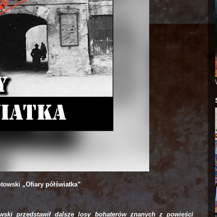
towski „Ofiary półświatka”
wski przedstawił dalsze losy bohaterów znanych z powieści