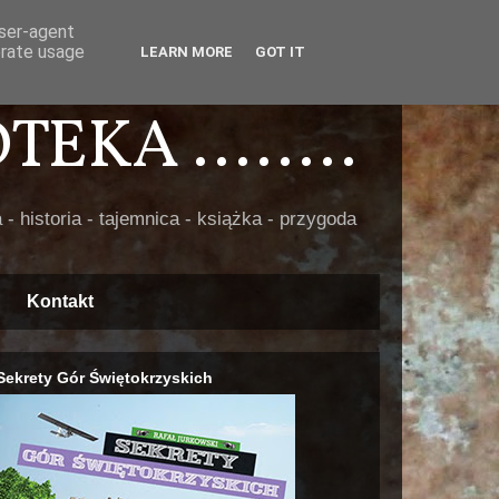
user-agent
erate usage
LEARN MORE
GOT IT
EKA ........
 - historia - tajemnica - książka - przygoda
Kontakt
Sekrety Gór Świętokrzyskich