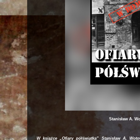
Stanisław A. Wo
W książce „Ofiary półświatka” Stanisław A. Woto