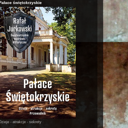
Pałace świętokrzyskie
Dzieje - atrakcje - sekrety