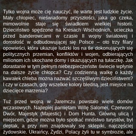
Tylko wojna może cię nauczyć, ile warte jest ludzkie życie.
Mały chłopiec, nieświadomy przyszłości, jaka go czeka,
mimowolnie staje się świadkiem wielkiej historii.
Dzieciństwo spędzone na Kresach Wschodnich, ucieczka
przed banderowcami w czasie II wojny światowej i
dorosłość w odbudowującej się Polsce – oto trzy filary
opowieści, która ukazuje ludzki los na tle dokonujących się
politycznych przemian, konfliktów i wojen, odbierających
milionom ich ukochane domy i skazujących na tułaczkę. Jak
dorastanie w tym pełnym niebezpieczeństw świecie wpłynie
na dalsze życie chłopca? Czy codzienną walkę o każdy
kawałek chleba można nazwać szczęśliwym dzieciństwem?
I czy w czasach, gdy wszelkie kolory bledną, jest miejsce na
dziecięce marzenia?
Tuż przed wojną w Jaremczu powstało wiele domów
wczasowych. Najlepiej pamiętam Willę Salomei, Czerwony
Dwór, Majestyk (Majestic) i Dom Hunta. Główną ulicą i
miejscem, gdzie można było spotkać mnóstwo turystów, był
deptak, a przy nim znajdowały się sklepiki, najczęściej
żydowskie. Ukraińcy, Żydzi, Polacy żyli tu w symbiozie, ale