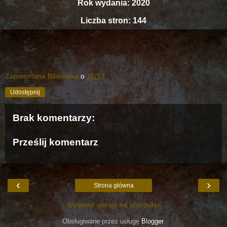
Rok wydania: 2020
Liczba stron: 144
Zapomniana Biblioteka
o
15:17
Udostępnij
Brak komentarzy:
Prześlij komentarz
‹
›
Strona główna
Wyświetl wersję na komputer
Obsługiwane przez usługę
Blogger
.