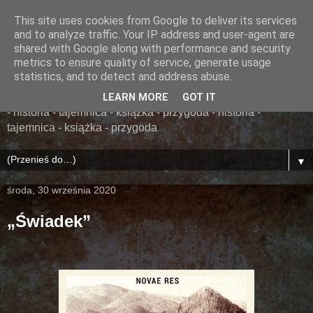
This site uses cookies from Google to deliver its services
......... ZAPOMNIANA
and to analyze traffic. Your IP address and user-agent are
shared with Google along with performance and security
BIBLIOTEKA ........
metrics to ensure quality of service, generate usage
statistics, and to detect and address abuse.
książka - przygoda - historia - tajemnica - książka - przygoda
LEARN MORE
GOT IT
- historia - tajemnica - książka - przygoda - historia -
tajemnica - książka - przygoda
▼
środa, 30 września 2020
„Świadek”