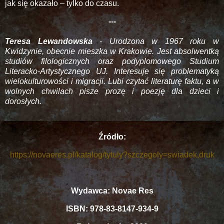
jak się okazało – tylko do czasu.
---
Teresa Lewandowska
- Urodzona w 1967 roku w
Kwidzynie, obecnie mieszka w Krakowie. Jest absolwentką
studiów filologicznych oraz podyplomowego Studium
Literacko-Artystycznego UJ. Interesuje się problematyką
wielokulturowości i migracji. Lubi czytać literaturę faktu, a w
wolnych chwilach pisze prozę i poezję dla dzieci i
dorosłych.
Źródło:
https://novaeres.pl/katalog/tytuly?szczegoly=swiadek,druk
Wydawca: Novae Res
ISBN: 978-83-8147-934-9