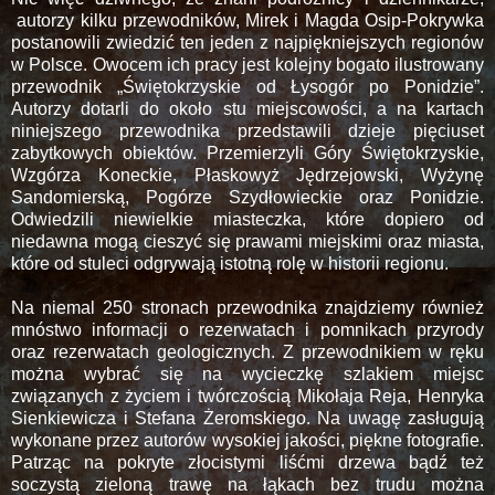
autorzy kilku przewodników, Mirek i Magda Osip-Pokrywka
postanowili zwiedzić ten jeden z najpiękniejszych regionów
w Polsce. Owocem ich pracy jest kolejny bogato ilustrowany
przewodnik „Świętokrzyskie od Łysogór po Ponidzie”.
Autorzy dotarli do około stu miejscowości, a na kartach
niniejszego przewodnika przedstawili dzieje pięciuset
zabytkowych obiektów. Przemierzyli Góry Świętokrzyskie,
Wzgórza Koneckie, Płaskowyż Jędrzejowski, Wyżynę
Sandomierską, Pogórze Szydłowieckie oraz Ponidzie.
Odwiedzili niewielkie miasteczka, które dopiero od
niedawna mogą cieszyć się prawami miejskimi oraz miasta,
które od stuleci odgrywają istotną rolę w historii regionu.
Na niemal 250 stronach przewodnika znajdziemy również
mnóstwo informacji o rezerwatach i pomnikach przyrody
oraz rezerwatach geologicznych. Z przewodnikiem w ręku
można wybrać się na wycieczkę szlakiem miejsc
związanych z życiem i twórczością Mikołaja Reja, Henryka
Sienkiewicza i Stefana Żeromskiego. Na uwagę zasługują
wykonane przez autorów wysokiej jakości, piękne fotografie.
Patrząc na pokryte złocistymi liśćmi drzewa bądź też
soczystą zieloną trawę na łąkach bez trudu można