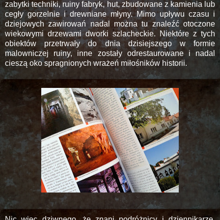
zabytki techniki, ruiny fabryk, hut, zbudowane z kamienia lub
cegły gorzelnie i drewniane młyny. Mimo upływu czasu i
dziejowych zawirowań nadal można tu znaleźć otoczone
wiekowymi drzewami dworki szlacheckie. Niektóre z tych
obiektów przetrwały do dnia dzisiejszego w formie
malowniczej ruiny, inne zostały odrestaurowane i nadal
cieszą oko spragnionych wrażeń miłośników historii.
Nic więc dziwnego, że znani podróżnicy i dziennikarze,