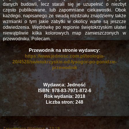
danych budowli, lecz starali się je uzupełnić o niezbyt
często publikowane, lub zapomniane ciekawostki. Obok
każdego, napisanego ze swadą rozdziału znajdziemy także
wzmianki o tym jakie zabytki w okolicy warte są jeszcze
odwiedzenia. Wędrówkę po regionie świętokrzyskim ułatwi
niewątpliwie kilka kolorowych map zamieszczonych w
przewodniku. Polecam.
Przewodnik na stronie wydawcy:
https://www.jednosc.com.pl/teologia-
20/4528/swietokrzyskie-od-lysogor-po-ponidzie-
przewodnik
Wydawca: Jedność
ISBN: 978-83-7971-872-6
Rok wydania: 2018
Liczba stron: 248
Zapomniana Biblioteka
o
12:19