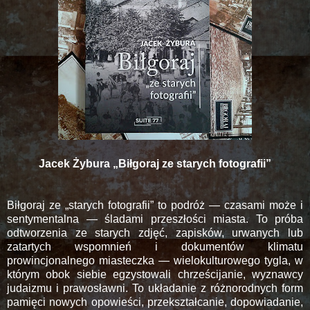
Jacek Żybura „Biłgoraj ze starych fotografii”
Biłgoraj ze „starych fotografii” to podróż — czasami może i
sentymentalna — śladami przeszłości miasta. To próba
odtworzenia ze starych zdjęć, zapisków, urwanych lub
zatartych wspomnień i dokumentów klimatu
prowincjonalnego miasteczka — wielokulturowego tygla, w
którym obok siebie egzystowali chrześcijanie, wyznawcy
judaizmu i prawosławni. To układanie z różnorodnych form
pamięci nowych opowieści, przekształcanie, dopowiadanie,