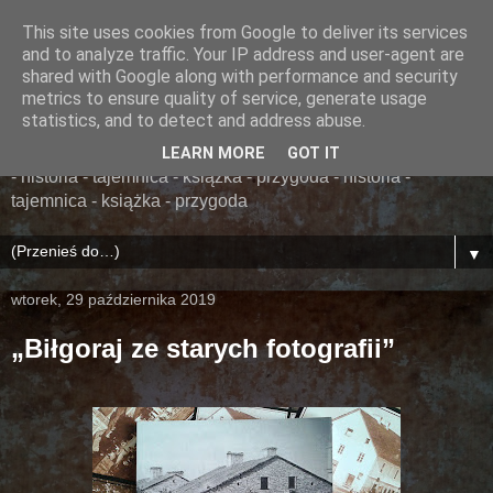
This site uses cookies from Google to deliver its services
......... ZAPOMNIANA
and to analyze traffic. Your IP address and user-agent are
shared with Google along with performance and security
BIBLIOTEKA ........
metrics to ensure quality of service, generate usage
statistics, and to detect and address abuse.
książka - przygoda - historia - tajemnica - książka - przygoda
LEARN MORE
GOT IT
- historia - tajemnica - książka - przygoda - historia -
tajemnica - książka - przygoda
▼
wtorek, 29 października 2019
„Biłgoraj ze starych fotografii”