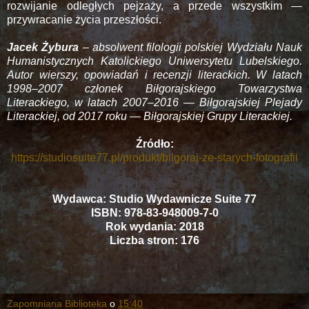
rozwijanie odległych pejzaży, a przede wszystkim —
przywracanie życia przeszłości.
Jacek Żybura
– absolwent filologii polskiej Wydziału Nauk
Humanistycznych Katolickiego Uniwersytetu Lubelskiego.
Autor wierszy, opowiadań i recenzji literackich. W latach
1998–2007 członek Biłgorajskiego Towarzystwa
Literackiego, w latach 2007–2016 — Biłgorajskiej Plejady
Literackiej, od 2017 roku — Biłgorajskiej Grupy Literackiej.
Źródło:
https://studiosuite77.pl/produkt/bilgoraj-ze-starych-fotografii
Wydawca: Studio Wydawnicze Suite 77
ISBN: 978-83-948009-7-0
Rok wydania: 2018
Liczba stron: 176
Zapomniana Biblioteka
o
15:40