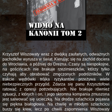
Krzysztof Wiszowaty wraz z dwójką zaufanych, odważnych
pachołków wyrusza w świat. Kierując się na zachód dociera
do Wrocławia, a później do Drezna. Czasy są niespokojne,
na gościńcach nie brakuje rzezimieszków, którzy tylko
czyhają aby obrabować zmęczonych podróżników. W
trakcie wędrówki trójka ryzykantów przeżywa wiele
niebezpiecznych przygód. Zdarza się panu Krzysztofowi
ratować z opresji potrzebujących. Nie brakuje również
sytuacji, z których i on, i jego skromna kompania zmuszona
jest salwować się ucieczką. Na drodze szlachcica pojawia
się piękna białogłowa. Na chwilę w młodym szlachcicu
burzy się krew, lecz po chwili zapomnienia Wiszowaty