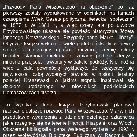
„Przygody Pana Wiszowatego na obczyźnie” po raz
pierwszy zostały wydrukowane w odcinkach na łamach
czasopisma „Wiek. Gazeta polityczna, literacka i społeczna”
w 1877 r. W 1881 r., a więc cztery lata po utworze
Przyborowskiego ukazała się powieść historyczna Józefa
Ignacego Kraszewskiego „Przygody pana Marka Hińczy”.
Obydwie książki wykazują wiele podobieństw: tytuł, pewny
siebie, zamierzający opuścić rodzinną ziemię młody
bohater, starania opiekuna o zmianę podjętej decyzji,
miłosne przejścia i awantury w trakcie podróży. Nie można
więc z całą pewnością wykluczyć, że szczycący się
największą liczbą wydanych powieści w historii literatury
polskiej Kraszewski, w jakimś stopniu inspirował się
dziełem urodzonego w niewielkich podkieleckich
Domaszowicach pisarza.
Jak wynika z treści książki, Przyborowski planował
napisanie dalszych przygód Pana Wiszowatego. Miał w nich
przedstawić wydarzenia z udziałem dzielnego szlachcica
jakie rozegrały się na terenie Francji, Hiszpanii oraz Włoch.
Obszerna bibliografia pana Walerego wydana w 1993 r.
przez Wojewódzką Bibliotekę Publiczną w Radomiu nie