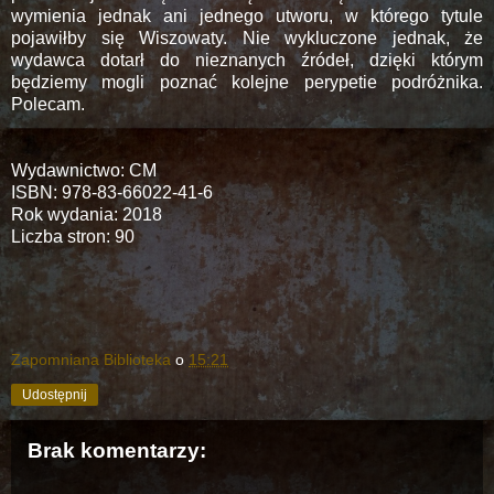
wymienia jednak ani jednego utworu, w którego tytule
pojawiłby się Wiszowaty. Nie wykluczone jednak, że
wydawca dotarł do nieznanych źródeł, dzięki którym
będziemy mogli poznać kolejne perypetie podróżnika.
Polecam.
Wydawnictwo: CM
ISBN: 978-83-66022-41-6
Rok wydania: 2018
Liczba stron: 90
Zapomniana Biblioteka
o
15:21
Udostępnij
Brak komentarzy: