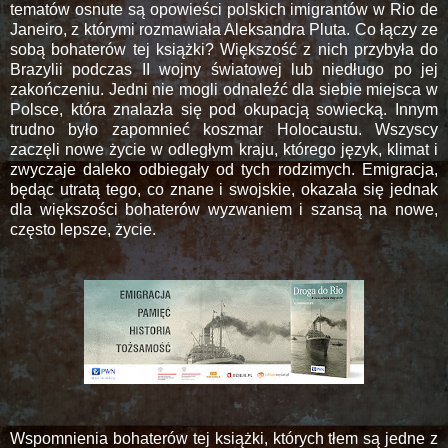
tematów osnute są opowieści polskich imigrantów w Rio de
Janeiro, z którymi rozmawiała Aleksandra Pluta. Co łączy ze
sobą bohaterów tej książki? Większość z nich przybyła do
Brazylii podczas II wojny światowej lub niedługo po jej
zakończeniu. Jedni nie mogli odnaleźć dla siebie miejsca w
Polsce, która znalazła się pod okupacją sowiecką. Innym
trudno było zapomnieć koszmar Holocaustu. Wszyscy
zaczęli nowe życie w odległym kraju, którego język, klimat i
zwyczaje daleko odbiegały od tych rodzimych. Emigracja,
będąc utratą tego, co znane i swojskie, okazała się jednak
dla większości bohaterów wyzwaniem i szansą na nowe,
często lepsze, życie.
Wspomnienia bohaterów tej książki, których tłem są jedne z