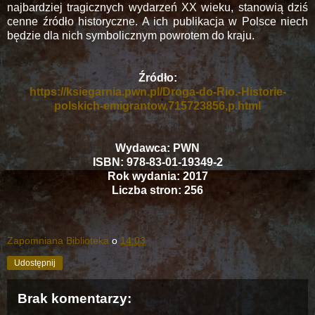
najbardziej tragicznych wydarzeń XX wieku, stanowią dziś
cenne źródło historyczne. A ich publikacja w Polsce niech
będzie dla nich symbolicznym powrotem do kraju.
Źródło:
https://ksiegarnia.pwn.pl/Droga-do-Rio.-Historie-
polskich-emigrantow,715723856,p.html
Wydawca: PWN
ISBN: 978-83-01-19349-2
Rok wydania: 2017
Liczba stron: 256
Zapomniana Biblioteka
o
14:03
Udostępnij
Brak komentarzy: