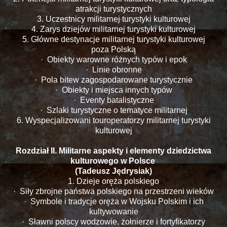
atrakcji turystycznych
3. Uczestnicy militarnej turystyki kulturowej
4. Zarys dziejów militarnej turystyki kulturowej
5. Główne destynacje militarnej turystyki kulturowej
poza Polską
· Obiekty warowne różnych typów i epok
· Linie obronne
· Pola bitew zagospodarowane turystycznie
· Obiekty i miejsca innych typów
· Eventy batalistyczne
· Szlaki turystyczne o tematyce militarnej
6. Wyspecjalizowani touroperatorzy militarnej turystyki
kulturowej
Rozdział II. Militarne aspekty i elementy dziedzictwa
kulturowego w Polsce
(Tadeusz Jędrysiak)
1. Dzieje oręża polskiego
· Siły zbrojne państwa polskiego na przestrzeni wieków
· Symbole i tradycje oręża w Wojsku Polskim i ich
kultywowanie
· Sławni polscy wodzowie, żołnierze i fortyfikatorzy