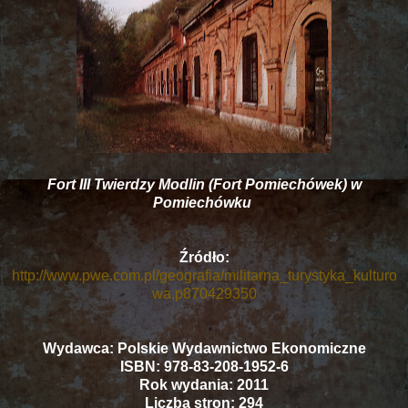
Fort III Twierdzy Modlin (Fort Pomiechówek) w
Pomiechówku
Źródło:
http://www.pwe.com.pl/geografia/militarna_turystyka_kulturo
wa,p870429350
Wydawca: Polskie Wydawnictwo Ekonomiczne
ISBN: 978-83-208-1952-6
Rok wydania: 2011
Liczba stron: 294