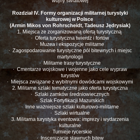
wojny światowej
Rozdział IV. Formy organizacji militarnej turystyki
kulturowej w Polsce
(Armin Mikos von Rohrscheidt, Tadeusz Jędrysiak)
1. Miejsca ze zorganizowaną ofertą turystyczną
· Oferta turystyczna twierdz i fortów
· Muzea i ekspozycje militarne
· Zagospodarowanie turystyczne pól bitewnych i miejsc
martyrologii
· Militarne trasy turystyczne
· Cmentarze wojskowe i wojenne jako cele wypraw
turystów
· Miejsca związane z wybitnymi dowódcami wojskowymi
2. Militarne szlaki tematyczne jako oferta turystyczna
· Szlaki zamków średniowiecznych
· Szlak Fortyfikacji Mazurskich
· Inne ważniejsze szlaki kulturowo-militarne
· Szlaki wirtualne
3. Militarna turystyka eventowa: imprezy i wydarzenia
kulturalne
· Turnieje rycerskie
· Inscenizacje sławnych bitew