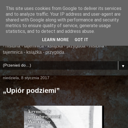
This site uses cookies from Google to deliver its services
......... ZAPOMNIANA
and to analyze traffic. Your IP address and user-agent are
shared with Google along with performance and security
BIBLIOTEKA ........
metrics to ensure quality of service, generate usage
statistics, and to detect and address abuse.
książka - przygoda - historia - tajemnica - książka - przygoda
LEARN MORE
GOT IT
- historia - tajemnica - książka - przygoda - historia -
tajemnica - książka - przygoda
▼
niedziela, 8 stycznia 2017
„Upiór podziemi”