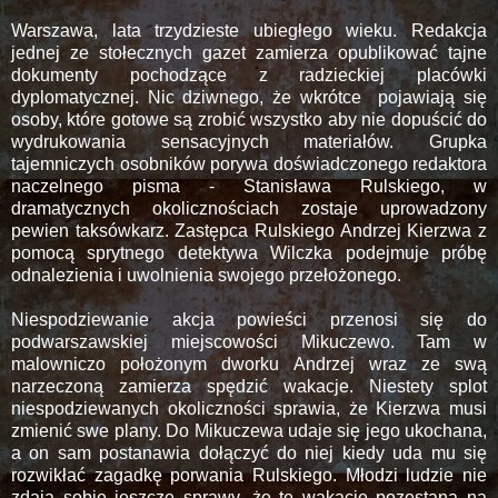
Warszawa, lata trzydzieste ubiegłego wieku. Redakcja
jednej ze stołecznych gazet zamierza opublikować tajne
dokumenty pochodzące z radzieckiej placówki
dyplomatycznej. Nic dziwnego, że wkrótce pojawiają się
osoby, które gotowe są zrobić wszystko aby nie dopuścić do
wydrukowania sensacyjnych materiałów. Grupka
tajemniczych osobników porywa doświadczonego redaktora
naczelnego pisma - Stanisława Rulskiego, w
dramatycznych okolicznościach zostaje uprowadzony
pewien taksówkarz. Zastępca Rulskiego Andrzej Kierzwa z
pomocą sprytnego detektywa Wilczka podejmuje próbę
odnalezienia i uwolnienia swojego przełożonego.
Niespodziewanie akcja powieści przenosi się do
podwarszawskiej miejscowości Mikuczewo. Tam w
malowniczo położonym dworku Andrzej wraz ze swą
narzeczoną zamierza spędzić wakacje. Niestety splot
niespodziewanych okoliczności sprawia, że Kierzwa musi
zmienić swe plany. Do Mikuczewa udaje się jego ukochana,
a on sam postanawia dołączyć do niej kiedy uda mu się
rozwikłać zagadkę porwania Rulskiego. Młodzi ludzie nie
zdają sobie jeszcze sprawy, że te wakacje pozostaną na