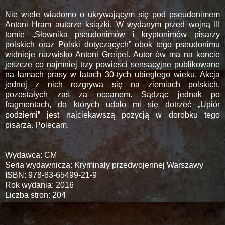
Nie wiele wiadomo o ukrywającym się pod pseudonimem
Antoni Hram autorze książki. W wydanym przed wojną III
tomie „Słownika pseudonimów i kryptonimów pisarzy
polskich oraz Polski dotyczących” obok tego pseudonimu
widnieje nazwisko Antoni Greipel. Autor ów ma na koncie
jeszcze co najmniej trzy powieści sensacyjne publikowane
na łamach prasy w latach 30-tych ubiegłego wieku. Akcja
jednej z nich rozgrywa się na ziemiach polskich,
pozostałych zaś za oceanem. Sądząc jednak po
fragmentach, do których udało mi się dotrzeć „Upiór
podziemi” jest najciekawszą pozycją w dorobku tego
pisarza. Polecam.
Wydawca: CM
Seria wydawnicza: Kryminały przedwojennej Warszawy
ISBN: 978-83-65499-21-9
Rok wydania: 2016
Liczba stron: 204