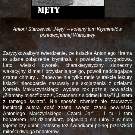
Antoni Starzewski „Męty” – kolejny tom Kryminałów
przedwojennej Warszawy
Zaryzykowałbym twierdzenie, że książka Antoniego Hrama
to udane połączenie kryminału z powieścią przygodową.
Lato, wiejski dworek, charakterystyczny słoneczny
wakacyjny klimat i przysłaniające go, powoli nadciągające
czarne chmury… Zapewne nie tylko mnie w trakcie lektury
książki nieodparcie nasuwały się skojarzenia z dziełami
Kornela Makuszyńskiego: wydaną rok później powieścią
„Złamany miecz” oraz z „Szatanem z siódmej klasy” i „Listem
z tamtego świata”. Nie sposób również nie zauważyć
inspiracji autora dość znaną swego czasu powieścią
Antoniego Marczyńskiego „Czarci Jar”
[1]
. I tu, i tam
bohaterem jest dziennikarz, pojawiają się ruiny a w nich
tajemniczy upiór, jesteśmy też świadkami pełnej przeszkód
miłości dwojga bohaterów.