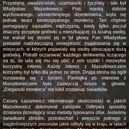
Przystojny, uwodzicielski, szarmancki i życzliwy - taki był
Władysław Mazurkiewicz. Pod maską dobrze
wychowanego, uśmiechniętego dżentelmena, kryła się
jednak twarz bezwzględnego mordercy. Ten chętnie
pomagający sąsiadom mężczyzna, kiedy tylko poczuł
znaczny przypływ gotówki u mieszkającej za ścianą osoby,
nie wahał się strzelić jej w tył głowy. Pan Władysław
posiadał nadzwyczajną umiejętność znajdowania się w
miejscach, w których pojawiały się osoby obracające dużą
gotówką. Potrafił oczarować każdego delikwenta liczącego
na to, że uda się mu się ubić z nim szybki i niezwykle
korzystny interes. Każdy interes z Mazurkiewiczem
korzystny był tylko dla jednej ze stron. Druga strona na ogół
rozstawała się z życiem. Pamiątką po interesie z
Mazurkiewiczem była zazwyczaj dziura w głowie.
„Elegancki morderca” nie lubił zostawiać świadków.
Cezary Łazarewicz rekonstruuje okoliczności w jakich
Mazurkiewicz dokonywał zabójstw. Odkrywa sposoby
działania przestępcy oraz metody typowania ofiar. Jesteśmy
świadkami zbrodni, przesłuchań i wreszcie jednego z
najgłośniejszych procesów jakie odbyły się w kraju, w latach