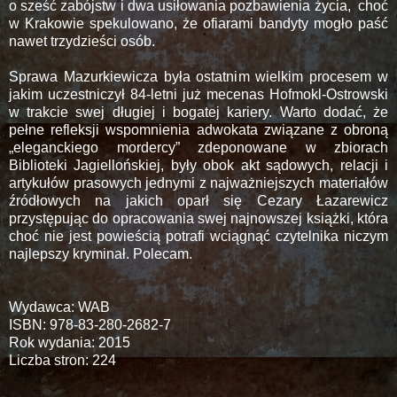
o sześć zabójstw i dwa usiłowania pozbawienia życia, choć
w Krakowie spekulowano, że ofiarami bandyty mogło paść
nawet trzydzieści osób.
Sprawa Mazurkiewicza była ostatnim wielkim procesem w
jakim uczestniczył 84-letni już mecenas Hofmokl-Ostrowski
w trakcie swej długiej i bogatej kariery. Warto dodać, że
pełne refleksji wspomnienia adwokata związane z obroną
„eleganckiego mordercy” zdeponowane w zbiorach
Biblioteki Jagiellońskiej, były obok akt sądowych, relacji i
artykułów prasowych jednymi z najważniejszych materiałów
źródłowych na jakich oparł się Cezary Łazarewicz
przystępując do opracowania swej najnowszej książki, która
choć nie jest powieścią potrafi wciągnąć czytelnika niczym
najlepszy kryminał. Polecam.
Wydawca: WAB
ISBN: 978-83-280-2682-7
Rok wydania: 2015
Liczba stron: 224