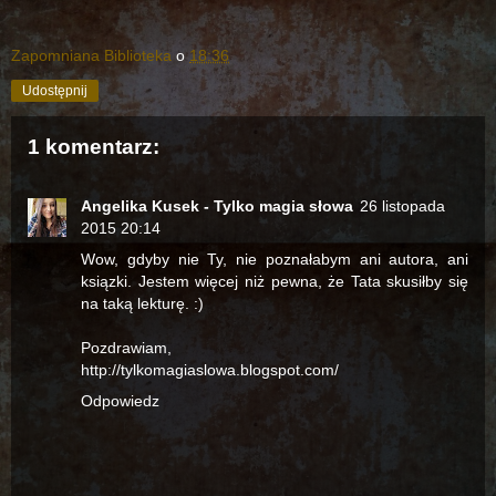
Zapomniana Biblioteka
o
18:36
Udostępnij
1 komentarz:
Angelika Kusek - Tylko magia słowa
26 listopada
2015 20:14
Wow, gdyby nie Ty, nie poznałabym ani autora, ani
ksiązki. Jestem więcej niż pewna, że Tata skusiłby się
na taką lekturę. :)
Pozdrawiam,
http://tylkomagiaslowa.blogspot.com/
Odpowiedz