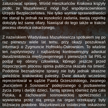
zatuszować sprawę. Wśród mieszkańców Krakowa krążyły
plotki, że Mazurkiewicz mógł być współpracownikiem
Urzędu Bezpieczeństwa. Nie tylko wymiar sprawiedliwości
nie stanął tu jednak na wysokości zadania, swoją cegiełkę
dołożyły też same ofiary. Nawiązał do tego także w trakcie
procesu obrońca oskarżonego.
Z nazwiskiem Władysława Mazurkiewicza spotkałem się po
raz pierwszy wiele lat temu, przy okazji poszukiwań
informacji o Zygmuncie Hofmoklu-Ostrowskim. To właśnie
ten najsłynniejszy i najbardziej kontrowersyjny adwokat
dwudziestolecia międzywojennego i pierwszych lat PRL-u
podjął się obrony człowieka, którego jeszcze przed
rozpoczęciem procesu opinia publiczna skazała na śmierć.
Podobnie beznadziejne sprawy nie były jednak straszne
gwieździe krakowskiej palestry. Dwie dekady wcześniej
reprezentował w sądzie Pawła Grzeszolskiego, zwanego
„trucicielem z Sosnowca” podejrzanego o pozbawienie
życia żony i dwójki dzieci. Tamtą sprawą również żyła cała
Polska, a zachowanie sosnowieckiej społeczności i
wywierana przez nią presja na organ orzekający były
bliźniaczo podobne. Mazurkiewicza ostatecznie oskarżono