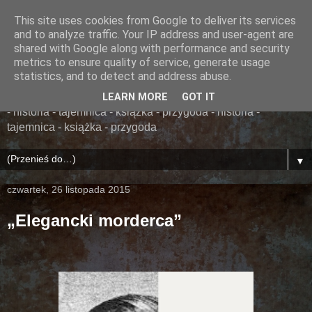
This site uses cookies from Google to deliver its services
......... ZAPOMNIANA
and to analyze traffic. Your IP address and user-agent are
shared with Google along with performance and security
BIBLIOTEKA ........
metrics to ensure quality of service, generate usage
statistics, and to detect and address abuse.
książka - przygoda - historia - tajemnica - książka - przygoda
LEARN MORE
GOT IT
- historia - tajemnica - książka - przygoda - historia -
tajemnica - książka - przygoda
▼
czwartek, 26 listopada 2015
„Elegancki morderca”