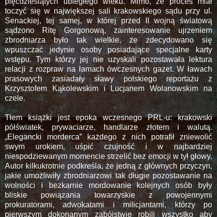
pięćdziesiątych ubiegłego wieku. Mimo, że proces miał
toczyć się w największej sali krakowskiego sądu przy ul.
Senackiej, tej samej, w której przed II wojną światową
sądzono Ritę Gorgonową, zainteresowanie ujrzeniem
zbrodniarza było tak wielkie, że zdecydowano się
wpuszczać jedynie osoby posiadające specjalne karty
wstępu. Tym którzy jej nie uzyskali pozostawała lektura
relacji z rozpraw na łamach ówczesnych gazet. W ławach
prasowych zasiadały sławy polskiego reportażu z
Krzysztofem Kąkolewskim i Lucjanem Wolanowskim na
czele.
Tłem książki jest epoka wczesnego PRL-u: krakowski
półświatek, prywaciarze, handlarze złotem i walutą.
„Elegancki morderca” każdego z nich potrafił zniewolić
swym urokiem, uśpić czujność i w najbardziej
niespodziewanym momencie strzelić bez emocji w tył głowy.
Autor kilkukrotnie podkreśla, że jedną z głównych przyczyn,
jakie umożliwiły zbrodniarzowi tak długie pozostawanie na
wolności i bezkarnie mordowanie kolejnych osób były
bliskie powiązania towarzyskie z powojennymi
prokuratorami, adwokatami i milicjantami, którzy po
pierwszym dokonanym zabójstwie robili wszystko aby