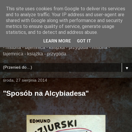
This site uses cookies from Google to deliver its services
......... ZAPOMNIANA
and to analyze traffic. Your IP address and user-agent are
shared with Google along with performance and security
BIBLIOTEKA ........
metrics to ensure quality of service, generate usage
statistics, and to detect and address abuse.
książka - przygoda - historia - tajemnica - książka - przygoda
LEARN MORE
GOT IT
- historia - tajemnica - książka - przygoda - historia -
tajemnica - książka - przygoda
▼
środa, 27 sierpnia 2014
"Sposób na Alcybiadesa"