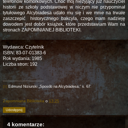
telefonów komórkowych. Choć mój nieżyjący już nauczyciel
historii ze szkoły podstawowej w niczym nie przypominał
tytułowego Alcybiadesa udało mu się i we mnie na trwałe
zaszczepić
historycznego bakcyla, czego mam nadzieję
dowodem jest dobór książek, które przedstawiam Wam na
stronach ZAPOMNIANEJ BIBLIOTEKI.
Wydawca: Czytelnik
ISBN:
83-07-01383-6
Rok wydania:
1985
Liczba stron:
192
[1]
Edmund Niziurski „Sposób na Alcybiadesa,” s. 67.
Zapomniana Biblioteka
o
13:25
Udostępnij
4 komentarze: