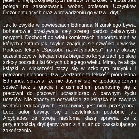
jeden z najspokojniejszych belfrów w szkole. Metoda zaś
polega na zastosowaniu wobec profesora Uczynków
Dezorientujących oraz wprowadzeniu go w tzw. „dryf.”
Jak to zwykle w powieściach Edmunda Nizurskiego bywa,
bohaterowie przeżywają cały szereg bardzo zabawnych
perypetii. Dochodzi do wielu komicznych nieporozumień, w
których centrum jak zwykle znajduje się czwórka urwisów.
Podczas lektury „Sposobu na Alcybiadesa” mamy okazję
uczestniczyć w
lekcjach oraz biegać po korytarzach polskiej
szkoły początku lat 60-tych ubiegłego wieku. Mimo, że akcja
książki w większości toczy się w szkolnym budynku i
położonej nieopodal tzw. „wędzarni” to lekkość pióra Pana
Edmunda sprawia, że nie dusimy się w „pedagogicznym
sosie,” lecz z gracją i z uśmiechem przenosimy się z
pracowni do pracowni uczestnicząc w barwnym życiu
uczniów. Nie znaczy to oczywiście, że książka nie zawiera
wartości edukacyjnych. Przeciwnie, jest nimi przesycona.
Lecz autor bawiąc się z czytelnikiem podobnie jak
Alcybiades ze swoją niesforną klasą sprawia, że z
przyjemnością dryfujemy wraz z nim aż do zaskakującego
zakończenia.