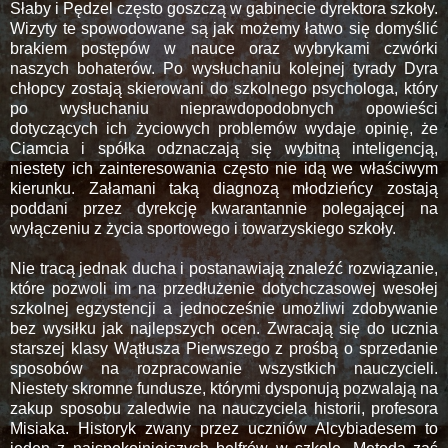
Słaby i Pędzel często goszczą w gabinecie dyrektora szkoły.
Wizyty te spowodowane są jak możemy łatwo się domyślić
brakiem postępów w nauce oraz wybrykami czwórki
naszych bohaterów. Po wysłuchaniu kolejnej tyrady Dyra
chłopcy zostają skierowani do szkolnego psychologa, który
po wysłuchaniu nieprawdopodobnych opowieści
dotyczących ich życiowych problemów wydaje opinię, że
Ciamcia i spółka odznaczają się wybitną inteligencją,
niestety ich zainteresowania często nie idą we właściwym
kierunku. Załamani taką diagnozą młodzieńcy zostają
poddani przez dyrekcję kwarantannie polegającej na
wyłączeniu z życia sportowego i towarzyskiego szkoły.
Nie tracą jednak ducha i postanawiają znaleźć rozwiązanie,
które pozwoli im na przedłużenie dotychczasowej wesołej
szkolnej egzystencji a jednocześnie umożliwi zdobywanie
bez wysiłku jak najlepszych ocen. Zwracają się do ucznia
starszej klasy Wątłusza Pierwszego z prośbą o sprzedanie
sposobów na rozpracowanie wszystkich nauczycieli.
Niestety skromne fundusze, którymi dysponują pozwalają na
zakup sposobu zaledwie na nauczyciela historii, profesora
Misiaka. Historyk zwany przez uczniów Alcybiadesem to