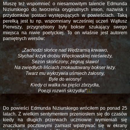
Muszę też wspomnieć o niesamowitym talencie Edmunda
Niziurskiego do tworzenia oryginalnych imion, nazwisk i
przydomków postaci występujących w powieściach. Taką
perełką jest tu np. wspomniany wcześniej uczeń Wątłusz
Pierwszy, przygnębiony były bokser szukający swego
miejsca na niwie poetyckiej. To on właśnie jest autorem
pamiętnych wersów:
„Zachodzi słońce nad Wędzarnią krwawo,
Słychać krzyk drobiu Więckowskiej nieświeży,
Sezon skończony, żegnaj sławo!
Na zwiędłych liściach znokautowany bokser leży.
Twarz mu wykrzywia uśmiech żałosny,
Byle do wiosny!
Kiedy ci walka na pięści zbrzydła,
Poezji rozwiń skrzydła!”
[1]
Do powieści Edmunda Niziurskiego wróciłem po ponad 25
latach. Z wielkim sentymentem przeniosłem się do czasów
kiedy na długich przerwach uczniowie wymieniali się
znaczkami pocztowymi zamiast wpatrywać się w ekrany