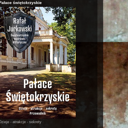
Pałace świętokrzyskie
Dzieje - atrakcje - sekrety