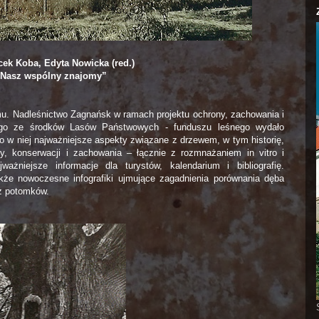
cek Koba, Edyta Nowicka (red.)
 Nasz wspólny znajomy”
emu. Nadleśnictwo Zagnańsk w ramach projektu ochrony, zachowania i
ego ze środków Lasów Państwowych - funduszu leśnego wydało
o w niej najważniejsze aspekty związane z drzewem, w tym historię,
ny, konserwacji i zachowania – łącznie z rozmnażaniem in vitro i
ażniejsze informacje dla turystów, kalendarium i bibliografię.
akże nowoczesne infografiki ujmujące zagadnienia porównania dęba
az potomków.