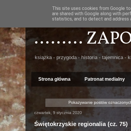
This site uses cookies from Google to 
are shared with Google along with per
statistics, and to detect and address 
......... ZA
książka - przygoda - historia - tajemnica - 
Strona główna
Patronat medialny
Pokazywanie postów oznaczonych
czwartek, 9 stycznia 2020
Świętokrzyskie regionalia (cz. 75)