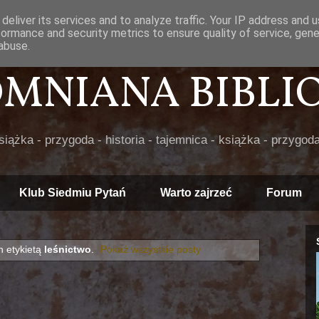
deliver its services and to analyze traffic. Your IP address and 
formance and security metrics to ensure quality of service, gen
abuse.
POMNIANA BIBLIOT
książka - przygoda - historia - tajemnica - książka - przygoda
Klub Siedmiu Pytań
Warto zajrzeć
Forum
 etykietą
leśnictwo
.
Pokaż wszystkie posty