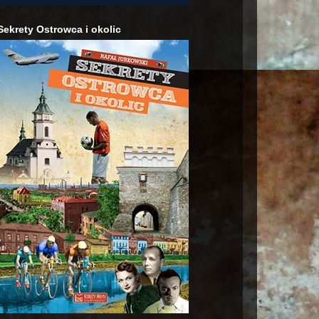
Sekrety Ostrowca i okolic