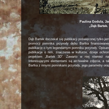
Paulina Godula, Ja
„Dąb Bartek.
Dąb Bartek doczekał się publikacji poświęconej tylko j
promocji pomnika przyrody dębu Bartka finansowan
publikację o tym legendarnym pomniku przyrody. Opisan
publikacje o nim, znaczenie w kulturze, dzieje ochro
projektem „Bartek 3D”. Zawarto w niej również najw
Interesującymi elementami są archiwalne zdjęcia, a t
Bartka z innymi pomnikami przyrody, jego parametry or