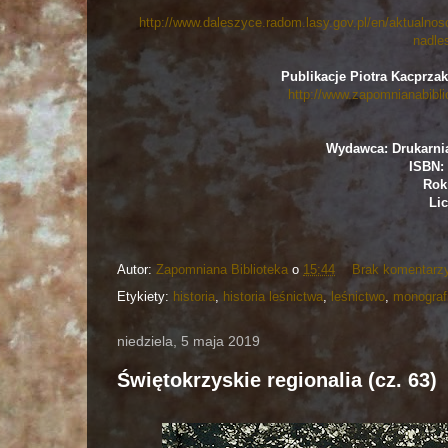
http://www.daleszyce.radom.lasy.gov.pl/en/aktualno
nadle
Publikacje Piotra Kacprzak
http://www.zapomnianabibli
Wydawca: Drukarnia
ISBN: 
Rok
Lic
Autor:
Zapomniana Biblioteka
o
15:44
Brak komentarz
Etykiety:
historia
,
historia leśnictwa
,
leśnictwo
,
monograf
niedziela, 5 maja 2019
Świętokrzyskie regionalia (cz. 63)