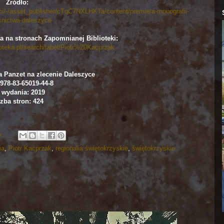
Źródło:
sci/-/asset_publisher/cTqC7NXLHKTa/content/premiera-monografii-
snictwa-daleszyce
a na stronach Zapomnianej Biblioteki:
oteka.pl/search/label/Piotr%20Kacprzak
 Panzet na zlecenie Daleszyce
978-83-65019-44-8
 wydania: 2019
zba stron: 424
y:
ia
,
Piotr Kacprzak
,
regionalia świętokrzyskie
,
świętokrzyskie