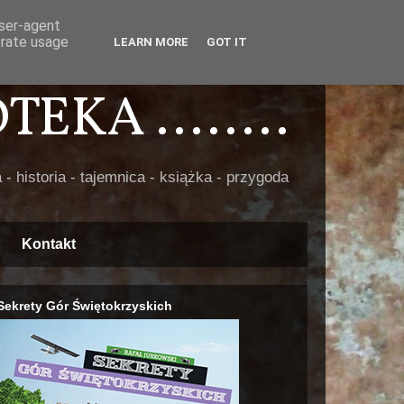
user-agent
erate usage
LEARN MORE
GOT IT
EKA ........
 - historia - tajemnica - książka - przygoda
Kontakt
Sekrety Gór Świętokrzyskich