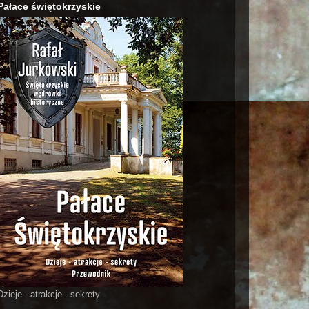
Pałace świętokrzyskie
Dzieje - atrakcje - sekrety