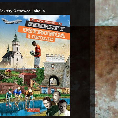
Sekrety Ostrowca i okolic