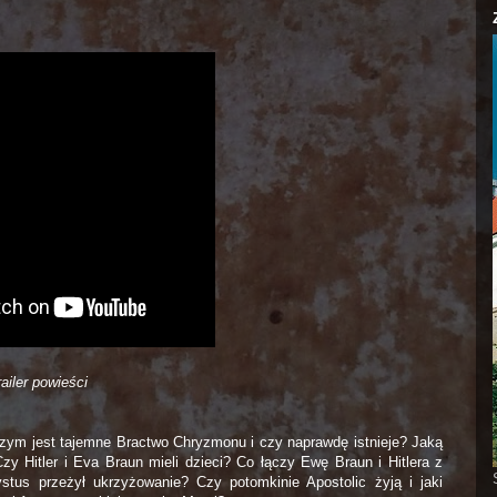
railer powieści
zym jest tajemne Bractwo Chryzmonu i czy naprawdę istnieje? Jaką
y Hitler i Eva Braun mieli dzieci? Co łączy Ewę Braun i Hitlera z
ystus przeżył ukrzyżowanie? Czy potomkinie Apostolic żyją i jaki