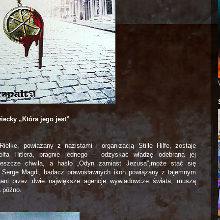
iecky „Która jego jest”
elke, powiązany z nazistami i organizacją Stille Hilfe, zostaje
a Hitlera, pragnie jednego – odzyskać władzę odebraną jej
Jeszcze chwila, a hasło „Odyn zamiast Jezusa”,może stać się
i Serge Magdi, badacz prawosławnych ikon powiązany z tajemnym
ani przez dwie największe agencje wywiadowcze świata, muszą
a późno.