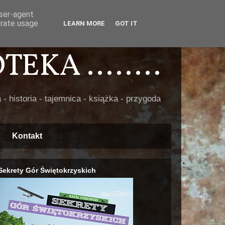
user-agent
erate usage
LEARN MORE
GOT IT
EKA ........
 - historia - tajemnica - książka - przygoda
Kontakt
Sekrety Gór Świętokrzyskich