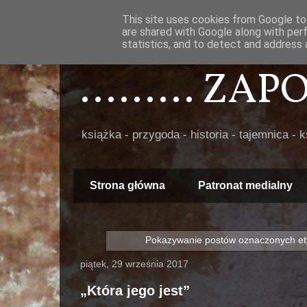
This site uses cookies from Google to 
are shared with Google along with per
statistics, and to detect and address 
......... ZA
książka - przygoda - historia - tajemnica - 
Strona główna
Patronat medialny
Pokazywanie postów oznaczonych et
piątek, 29 września 2017
„Która jego jest”