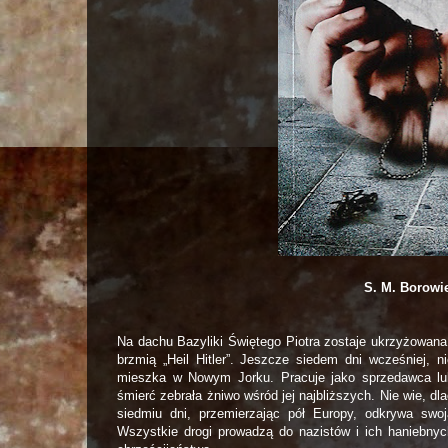
S. M. Borowi
Na dachu Bazyliki Świętego Piotra zostaje ukrzyżowana
brzmią „Heil Hitler”. Jeszcze siedem dni wcześniej, n
mieszka w Nowym Jorku. Pracuje jako sprzedawca luk
śmierć zebrała żniwo wśród jej najbliższych. Nie wie, dl
siedmiu dni, przemierzając pół Europy, odkrywa swo
Wszystkie drogi prowadzą do nazistów i ich haniebny