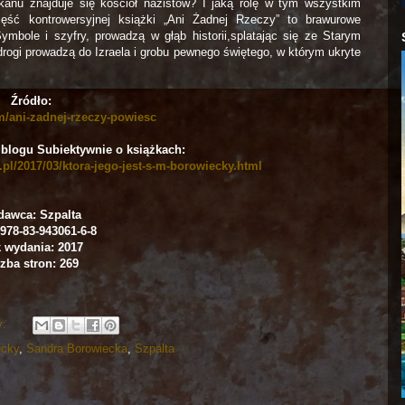
anu znajduje się kościół nazistów? I jaką rolę w tym wszystkim
ęść kontrowersyjnej książki „Ani Żadnej Rzeczy” to brawurowe
 Symbole i szyfry, prowadzą w głąb historii,splatając się ze Starym
rogi prowadzą do Izraela i grobu pewnego świętego, w którym ukryte
Źródło:
om/ani-zadnej-rzeczy-powiesc
 blogu Subiektywnie o książkach:
pl/2017/03/ktora-jego-jest-s-m-borowiecky.html
awca: Szpalta
978-83-943061-6-8
 wydania: 2017
zba stron: 269
y:
ecky
,
Sandra Borowiecka
,
Szpalta