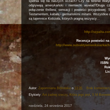
spełnia się na naszych oczach? Czy na terenie Watyk
odgrywają amerykański i niemiecki wywiad?Druga cz
połączenie thrillera, sensacji i powieści przygodowej.
Testamentem, kabałą i germańskimi mitami. Wszystkie d
są tajemnice Kościoła, których pragną wszyscy…
http://szpalta.c
Recenzja powieści na
http://www.subiektywnieoksiazkach.
Wyd
ISBN: 
Rok
Lic
Autor:
Zapomniana Biblioteka
o
13:05
Brak komentarz
Etykiety:
Ani żadnej rzeczy
,
Która jego jest
,
S M Borowi
niedziela, 24 września 2017