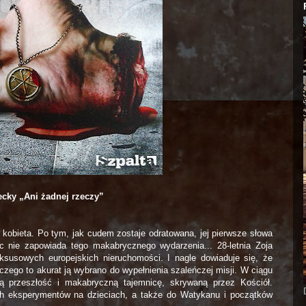
ecky „Ani żadnej rzeczy”
 kobieta. Po tym, jak cudem zostaje odratowana, jej pierwsze słowa
ic nie zapowiada tego makabrycznego wydarzenia... 28-letnia Zoja
susowych europejskich nieruchomości. I nagle dowiaduje się, że
aczego to akurat ją wybrano do wypełnienia szaleńczej misji. W ciągu
ją przeszłość i makabryczną tajemnicę, skrywaną przez Kościół.
ch eksperymentów na dzieciach, a także do Watykanu i początków