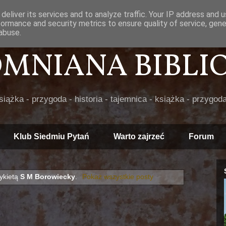
deliver its services and to analyze traffic. Your IP address and 
formance and security metrics to ensure quality of service, gen
abuse.
POMNIANA BIBLIOT
książka - przygoda - historia - tajemnica - książka - przygoda
Klub Siedmiu Pytań
Warto zajrzeć
Forum
ykietą
S M Borowiecky
.
Pokaż wszystkie posty