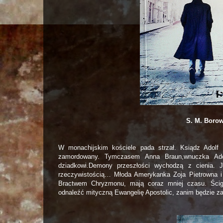
S. M. Borow
W monachijskim kościele pada strzał. Ksiądz Adolf Ri
zamordowany. Tymczasem Anna Braun,wnuczka Adolf
dziadkowi.Demony przeszłości wychodzą z cienia. 
rzeczywistością… Młoda Amerykanka Zoja Pietrowna 
Bractwem Chryzmonu, mają coraz mniej czasu. Ścig
odnaleźć mityczną Ewangelię Apostolic, zanim będzie z