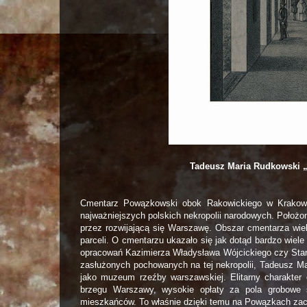
Tadeusz Maria Rudkowski 
Cmentarz Powązkowski obok Rakowickiego w Krakowi
najważniejszych polskich nekropolii narodowych. Położon
przez rozwijającą się Warszawę. Obszar cmentarza wiel
parceli. O cmentarzu ukazało się jak dotąd bardzo wiel
opracowań Kazimierza Władysława Wójcickiego czy Sta
zasłużonych pochowanych na tej nekropolii, Tadeusz M
jako muzeum rzeźby warszawskiej. Elitarny charakter 
brzegu Warszawy, wysokie opłaty za pola grobowe s
mieszkańców. To właśnie dzięki temu na Powązkach zaczę