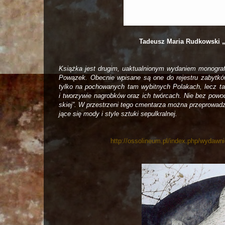
Tade­usz Maria Rudkowski
Książka jest dru­gim, uak­tu­al­nio­nym wyda­niem mono­gra­f
Pową­zek. Obec­nie wpi­sane są one do reje­stru zabyt­ków.
tylko na pocho­wa­nych tam wybit­nych Pola­kach, lecz tak
i two­rzy­wie nagrob­ków oraz ich twór­cach. Nie bez pow
skiej”. W prze­strzeni tego cmen­ta­rza można prze­pro­wa­
jące się mody i style sztuki sepulkralnej.
http://ossolineum.pl/index.php/wydaw