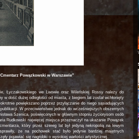
„Cmentarz Powązkowski w Warszawie”
e, Łyczakowskiego we Lwowie oraz Wileńskiej Rossy należy do
y w dość dużej odległości od miasta, z biegiem lat został wchłonięty
okrotnie powiększano poprzez przyłączanie do niego sąsiadujących
e publikacji. W przeciwieństwie jednak do wcześniejszych obszernych
nisława Szenica, poświęconych w głównym stopniu życiorysom osób
aria Rudkowski najwięcej miejsca przeznaczył na ukazanie Powązek
cmentarza, który przez szereg lat był jedyną nekropolią na lewym
prawiły, że na pochowek stać było jedynie bardziej majętnych
ły pojawiać się nagrobki o wysokiej wartości artystycznej.