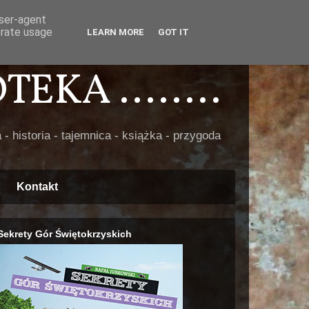
user-agent
erate usage
LEARN MORE
GOT IT
EKA ........
 - historia - tajemnica - książka - przygoda
Kontakt
Sekrety Gór Świętokrzyskich