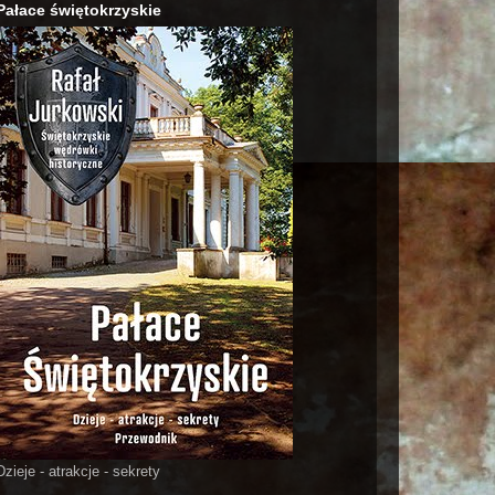
Pałace świętokrzyskie
Dzieje - atrakcje - sekrety