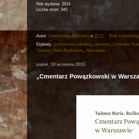
Rok wydania: 2014
Liczba stron: 343
Autor:
Zapomniana Biblioteka
o
10:17
Brak komentarz
Etykiety:
architektura sakralna
,
cmentarz
,
Cmentarz Pow
Tadeusz Maria Rudkowski
,
Warszawa
piątek, 18 września 2015
„Cmentarz Powązkowski w Warsz