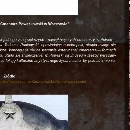
 „Cmentarz Powązkowski w Warszawie”
ii jed­nego z naj­więk­szych i naj­pięk­niej­szych cmen­ta­rzy w Pol­sce –
 Tade­usz Rud­kow­ski, opo­wia­da­jąc o nekro­po­lii, sku­pia uwagę nie
że kon­cen­truje się na war­stwie este­tycz­nej cmen­ta­rza — for­mach
odu utarło się stwier­dze­nie, iż Powązki są „muzeum rzeźby war­szaw­
dzać lek­cję kulturalno-artystycznego życia mia­sta, by poznać zmie­nia­
Źródło:
nictwo/nowosci/cmentarz-powazkowski-w-warszawie/