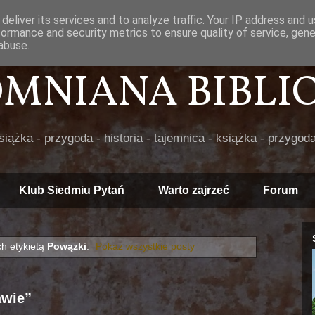
deliver its services and to analyze traffic. Your IP address and 
formance and security metrics to ensure quality of service, gen
abuse.
POMNIANA BIBLIOT
książka - przygoda - historia - tajemnica - książka - przygoda
Klub Siedmiu Pytań
Warto zajrzeć
Forum
h etykietą
Powązki
.
Pokaż wszystkie posty
awie”