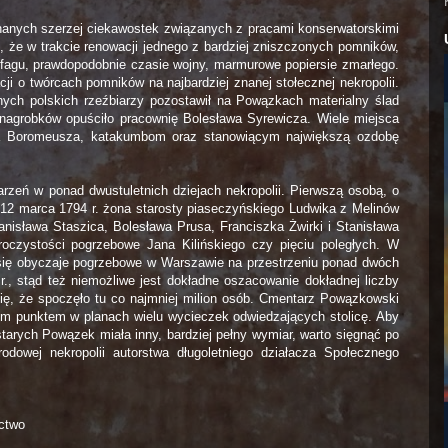
nanych szerzej ciekawostek związanych z pracami konserwatorskimi
że w trakcie renowacji jednego z bardziej zniszczonych pomników,
ofagu, prawdopodobnie czasie wojny, marmurowe popiersie zmarłego.
ji o twórcach pomników na najbardziej znanej stołecznej nekropolii.
ych polskich rzeźbiarzy pozostawił na Powązkach materialny ślad
 nagrobków opuściło pracownię Bolesława Syrewicza. Wiele miejsca
ola Boromeusza, katakumbom oraz stanowiącym największą ozdobę
zeń w ponad dwustuletnich dziejach nekropolii. Pierwszą osobą, o
12 marca 1794 r. żona starosty piaseczyńskiego Ludwika z Melinów
anisława Staszica, Bolesława Prusa, Franciszka Żwirki i Stanisława
uroczystości pogrzebowe Jana Kilińskiego czy pięciu poległych. W
y się obyczaje pogrzebowe w Warszawie na przestrzeniu ponad dwóch
r., stąd też niemożliwe jest dokładne oszacowanie dokładnej liczby
, że spoczęło tu co najmniej milion osób. Cmentarz Powązkowski
m punktem w planach wielu wycieczek odwiedzających stolicę. Aby
rych Powązek miała inny, bardziej pełny wymiar, warto sięgnąć po
rodowej nekropolii autorstwa długoletniego działacza Społecznego
ctwo