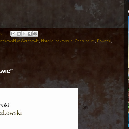
y:
ązkowski w Warszawie
,
historia
,
nekropolie
,
Ossolineum
,
Powązki
,
awie”