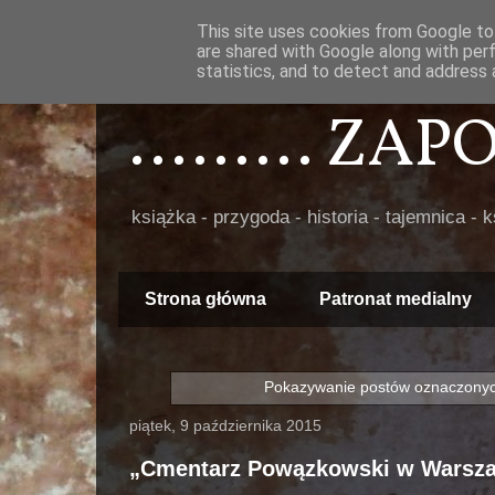
This site uses cookies from Google to 
are shared with Google along with per
statistics, and to detect and address 
......... ZA
książka - przygoda - historia - tajemnica - 
Strona główna
Patronat medialny
Pokazywanie postów oznaczonyc
piątek, 9 października 2015
„Cmentarz Powązkowski w Warsz