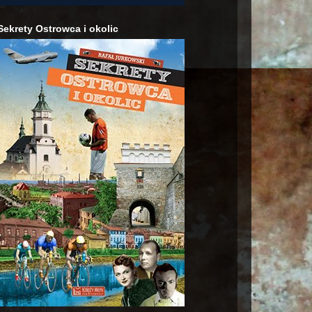
Sekrety Ostrowca i okolic