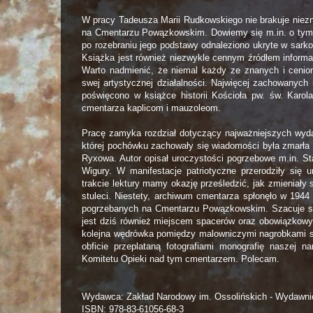
W pracy Tadeusza Marii Rudkowskiego nie brakuje niez
na Cmentarzu Powązkowskim. Dowiemy się m.in. o tym, 
po rozebraniu jego podstawy odnaleziono ukryte w sark
Książka jest również niezwykle cennym źródłem informac
Warto nadmienić, że niemal każdy ze znanych i cenion
swej artystycznej działalności. Najwięcej zachowanych
poświęcono w książce historii Kościoła pw. św. Kar
cmentarza kaplicom i mauzoleom.
Pracę zamyka rozdział dotyczący najważniejszych wydar
której pochówku zachowały się wiadomości była zmarła 
Ryxowa. Autor opisał uroczystości pogrzebowe m.in. St
Wigury. W manifestacje patriotyczne przerodziły się 
trakcie lektury mamy okazję prześledzić, jak zmieniał
stuleci. Niestety, archiwum cmentarza spłonęło w 1944 
pogrzebanych na Cmentarzu Powązkowskim. Szacuje się
jest dziś również miejscem spacerów oraz obowiązkowy
kolejna wędrówka pomiędzy malowniczymi nagrobkami sta
obficie przeplataną fotografiami monografię naszej na
Komitetu Opieki nad tym cmentarzem. Polecam.
Wydawca: Zakład Narodowy im. Ossolińskich - Wydawni
ISBN: 978-83-61056-68-3