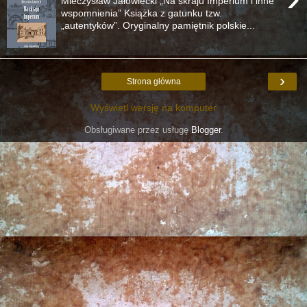
Mieczysław Jałowiecki „Na skraju Imperium i inne
wspomnienia” Książka z gatunku tzw.
„autentyków”. Oryginalny pamiętnik polskie...
›
Strona główna
Wyświetl wersję na komputer
Obsługiwane przez usługę
Blogger
.