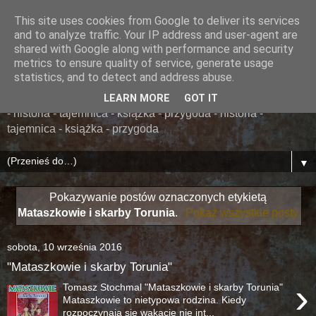
This site uses cookies from Google to deliver its services
......... ZAPOMNIANA
and to analyze traffic. Your IP address and user-agent are
shared with Google along with performance and security
BIBLIOTEKA ........
metrics to ensure quality of service, generate usage
statistics, and to detect and address abuse.
książka - przygoda - historia - tajemnica - książka - przygoda
LEARN MORE
GOT IT
- historia - tajemnica - książka - przygoda - historia -
tajemnica - książka - przygoda
▼
Pokazywanie postów oznaczonych etykietą
Mataszkowie i skarby Torunia
.
Pokaż wszystkie posty
sobota, 10 września 2016
"Mataszkowie i skarby Torunia"
›
Tomasz Stochmal "Mataszkowie i skarby Torunia"
Mataszkowie to nietypowa rodzina. Kiedy
rozpoczynają się wakacje nie int...