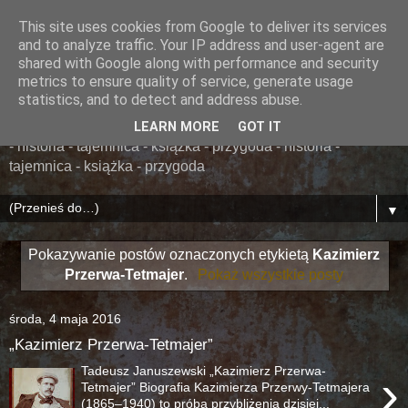
This site uses cookies from Google to deliver its services
......... ZAPOMNIANA
and to analyze traffic. Your IP address and user-agent are
shared with Google along with performance and security
BIBLIOTEKA ........
metrics to ensure quality of service, generate usage
statistics, and to detect and address abuse.
książka - przygoda - historia - tajemnica - książka - przygoda
LEARN MORE
GOT IT
- historia - tajemnica - książka - przygoda - historia -
tajemnica - książka - przygoda
▼
Pokazywanie postów oznaczonych etykietą
Kazimierz
Przerwa-Tetmajer
.
Pokaż wszystkie posty
środa, 4 maja 2016
„Kazimierz Przerwa-Tetmajer”
Tadeusz Januszewski „Kazimierz Przerwa-
›
Tetmajer” Biografia Kazimierza Przerwy-Tetmajera
(1865–1940) to próba przybliżenia dzisiej...