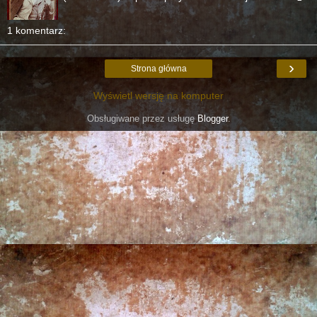
1 komentarz:
›
Strona główna
Wyświetl wersję na komputer
Obsługiwane przez usługę
Blogger
.