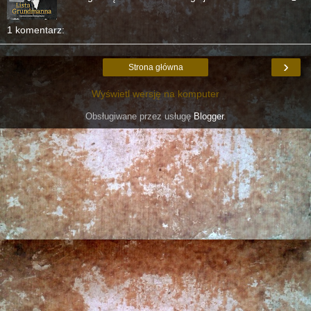
1 komentarz:
›
Strona główna
Wyświetl wersję na komputer
Obsługiwane przez usługę
Blogger
.