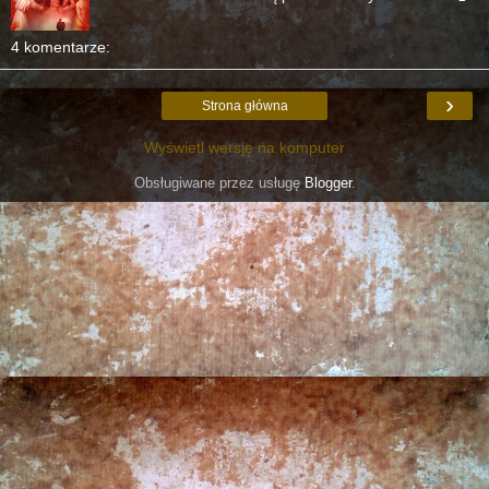
4 komentarze:
›
Strona główna
Wyświetl wersję na komputer
Obsługiwane przez usługę
Blogger
.