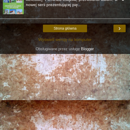
nowej serii prezentującej pię...
›
Strona główna
Wyświetl wersję na komputer
Obsługiwane przez usługę
Blogger
.