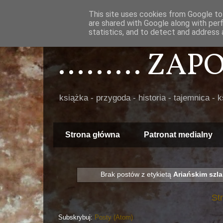
This site uses cookies from Google to 
are shared with Google along with per
statistics, and to detect and address 
......... ZA
książka - przygoda - historia - tajemnica - 
Strona główna
Patronat medialny
Brak postów z etykietą
Ariańskim szla
St
Subskrybuj:
Posty (Atom)