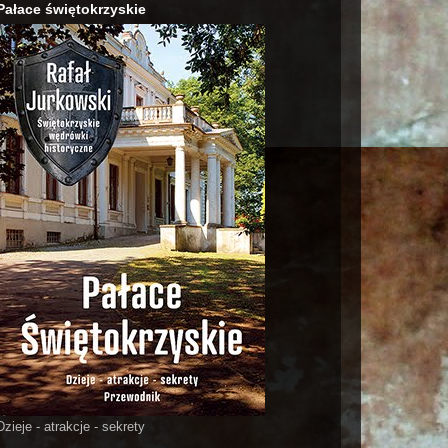
Pałace świętokrzyskie
Dzieje - atrakcje - sekrety