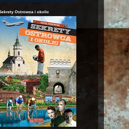
Sekrety Ostrowca i okolic