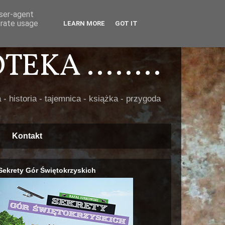
user-agent
erate usage
LEARN MORE
GOT IT
EKA ........
 - historia - tajemnica - książka - przygoda
Kontakt
Sekrety Gór Świętokrzyskich