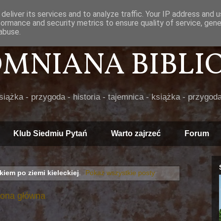
deliver its services and to analyze traffic. Your IP address and 
formance and security metrics to ensure quality of service, gen
abuse.
POMNIANA BIBLIOT
książka - przygoda - historia - tajemnica - książka - przygoda
Klub Siedmiu Pytań
Warto zajrzeć
Forum
kiem po ziemi kieleckiej
.
Pokaż wszystkie posty
rona główna