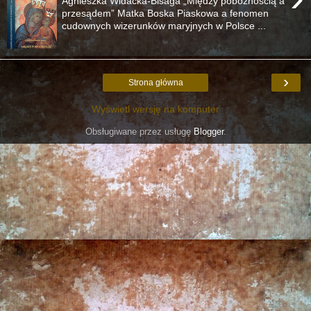
Agnieszka Widacka-Bisaga „Między pobożnością a
przesądem” Matka Boska Piaskowa a fenomen
cudownych wizerunków maryjnych w Polsce ...
›
Strona główna
Wyświetl wersję na komputer
Obsługiwane przez usługę
Blogger
.