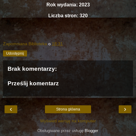
Rok wydania: 2023
Liczba stron: 320
Zapomniana Biblioteka
o
18:31
Udostępnij
Brak komentarzy:
Prześlij komentarz
‹
›
Strona główna
Wyświetl wersję na komputer
Obsługiwane przez usługę
Blogger
.