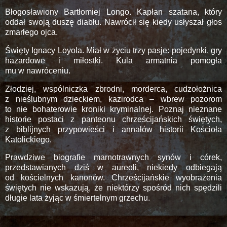
Błogosławiony Bartłomiej Longo. Kapłan szatana, który
oddał swoją duszę diabłu. Nawrócił się kiedy usłyszał głos
zmarłego ojca.
Święty Ignacy Loyola. Miał w życiu trzy pasje: pojedynki, gry
hazardowe i miłostki. Kula armatnia pomogła
mu w nawróceniu.
Złodziej, wspólniczka zbrodni, morderca, cudzołożnica
z nieślubnym dzieckiem, kazirodca – wbrew pozorom
to nie bohaterowie kroniki kryminalnej. Poznaj nieznane
historie postaci z panteonu chrześcijańskich świętych,
z biblijnych przypowieści i annałów historii Kościoła
Katolickiego.
Prawdziwe biografie marnotrawnych synów i córek,
przedstawianych dziś w aureoli, niekiedy odbiegają
od kościelnych kanonów. Chrześcijańskie wyobrażenia
świętych nie wskazują, że niektórzy spośród nich spędzili
długie lata żyjąc w śmiertelnym grzechu.