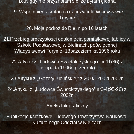
18.Nigdy nie przyznałam się, że byłam głodna
19. Wspomnienia autorki o nauczycielu Władysławie
Turynie
20. Moja podróż do Bielin po 10 latach
21.Przebieg uroczystości odsłonięcia pamiątkowej tablicy w
Szkole Podstawowej w Bielinach, poświęconej
Władysławowi Turynie- 13października 1996 roku
22.Artykuł z ,,Ludowca Świętokrzyskiego” nr 11(36) z
listopada 1996r.(przedruk)
23.Artykuł z ,,Gazety Bielińskiej” z 20.03-20.04.2002r.
24.Artykuł z ,,Ludowca Świętokrzyskiego” nr3-4(95-96) z
2002r.
Aneks fotograficzny
Publikacje książkowe Ludowego Towarzystwa Naukowo-
Kulturalnego Oddział w Kielcach