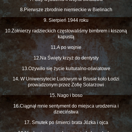
8.Pierwsze zbrodnie niemieckie w Bielinach
9. Sierpień 1944 roku
10.Żołnierzy radzieckich częstowaliśmy bimbrem i kiszoną
kapustą
11.A po wojnie
12.Na Święty krzyż do dentysty
13.Ożywiło się życie kulturalno-oświatowe
14. W Uniwersytecie Ludowym w Brusie koło Łodzi
prowadzonym przez Zofię Solarzowi
15. Nago i boso
16.Ciągnął mnie sentyment do miejsca urodzenia i
dzieciństwa
17. Smutek po śmierci brata Józka i ojca