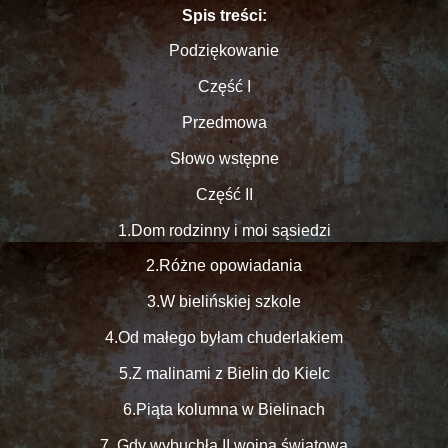
Spis treści:
Podziękowanie
Część I
Przedmowa
Słowo wstępne
Część II
1.Dom rodzinny i moi sąsiedzi
2.Różne opowiadania
3.W bielińskiej szkole
4.Od małego byłam chuderlakiem
5.Z malinami z Bielin do Kielc
6.Piąta kolumna w Bielinach
7. Gdy wybuchła II wojna światowa