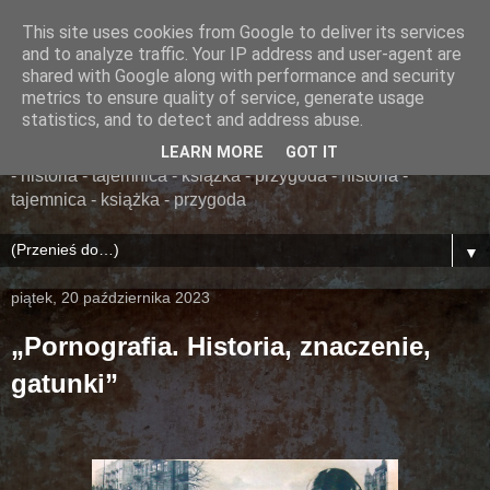
This site uses cookies from Google to deliver its services
......... ZAPOMNIANA
and to analyze traffic. Your IP address and user-agent are
shared with Google along with performance and security
BIBLIOTEKA ........
metrics to ensure quality of service, generate usage
statistics, and to detect and address abuse.
książka - przygoda - historia - tajemnica - książka - przygoda
LEARN MORE
GOT IT
- historia - tajemnica - książka - przygoda - historia -
tajemnica - książka - przygoda
▼
piątek, 20 października 2023
„Pornografia. Historia, znaczenie,
gatunki”