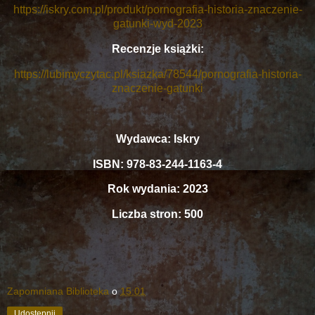
https://iskry.com.pl/produkt/pornografia-historia-znaczenie-
gatunki-wyd-2023
Recenzje książki:
https://lubimyczytac.pl/ksiazka/78544/pornografia-historia-
znaczenie-gatunki
Wydawca: Iskry
ISBN: 978-83-244-1163-4
Rok wydania: 2023
Liczba stron: 500
Zapomniana Biblioteka
o
15:01
Udostępnij