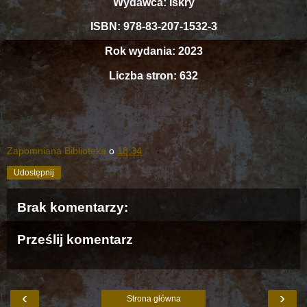
Wydawca: Iskry
ISBN: 978-83-207-1532-3
Rok wydania: 2023
Liczba stron: 632
Zapomniana Biblioteka
o
18:34
Udostępnij
Brak komentarzy:
Prześlij komentarz
‹
›
Strona główna