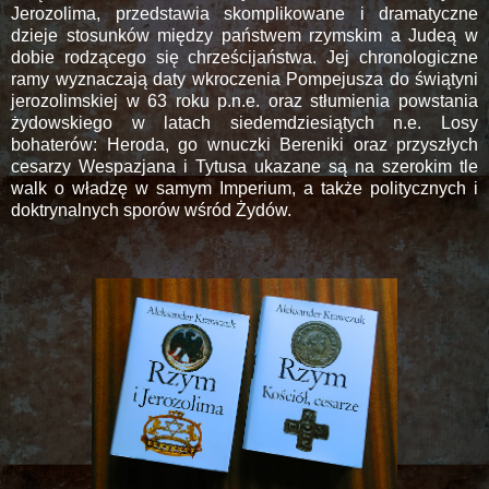
Jerozolima, przedstawia skomplikowane i dramatyczne
dzieje stosunków między państwem rzymskim a Judeą w
dobie rodzącego się chrześcijaństwa. Jej chronologiczne
ramy wyznaczają daty wkroczenia Pompejusza do świątyni
jerozolimskiej w 63 roku p.n.e. oraz stłumienia powstania
żydowskiego w latach siedemdziesiątych n.e. Losy
bohaterów: Heroda, go wnuczki Bereniki oraz przyszłych
cesarzy Wespazjana i Tytusa ukazane są na szerokim tle
walk o władzę w samym Imperium, a także politycznych i
doktrynalnych sporów wśród Żydów.