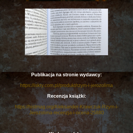
Publikacja na stronie wydawcy:
https://iskry.com.pl/produkt/rzym-i-jerozolima
Recenzja książki:
https://histmag.org/Aleksander-Krawczuk-Rzym-i-
Jerozolima-recenzja-i-ocena-25880