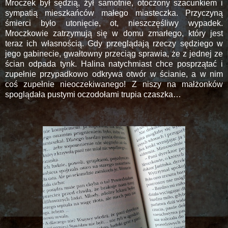
Mroczek był sędzią, żył samotnie, otoczony szacunkiem i
sympatią mieszkańców małego miasteczka. Przyczyną
śmierci było utonięcie, ot, nieszczęśliwy wypadek.
Mroczkowie zatrzymują się w domu zmarłego, który jest
teraz ich własnością. Gdy przeglądają rzeczy sędziego w
jego gabinecie, gwałtowny przeciąg sprawia, że z jednej ze
ścian odpada tynk. Halina natychmiast chce posprzątać i
zupełnie przypadkowo odkrywa otwór w ścianie, a w nim
coś zupełnie nieoczekiwanego! Z niszy na małżonków
spoglądała pustymi oczodołami trupia czaszka…