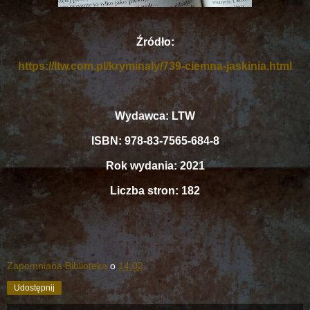
Źródło:
https://ltw.com.pl/kryminaly/739-ciemna-jaskinia.html
Wydawca: LTW
ISBN: 978-83-7565-684-8
Rok wydania: 2021
Liczba stron: 182
Zapomniana Biblioteka
o
14:02
Udostępnij