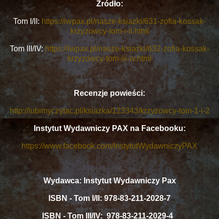
Źródło:
Tom I/II:
https://iwpax.pl/nasze-ksiazki/631-zofia-kossak-
krzyzowcy-tom-i-ii.html
Tom III/IV:
https://iwpax.pl/nasze-ksiazki/632-zofia-kossak-
krzyzowcy-tom-iii-iv.html
Recenzje powieści:
http://lubimyczytac.pl/ksiazka/123343/krzyzowcy-tom-1-i-2
Instytut Wydawniczy PAX na Facebooku:
https://www.facebook.com/InstytutWydawniczyPAX
Wydawca: Instytut Wydawniczy Pax
ISBN - Tom I/II: 978-83-211-2028-7
ISBN - Tom III/IV: 978-83-211-2029-4