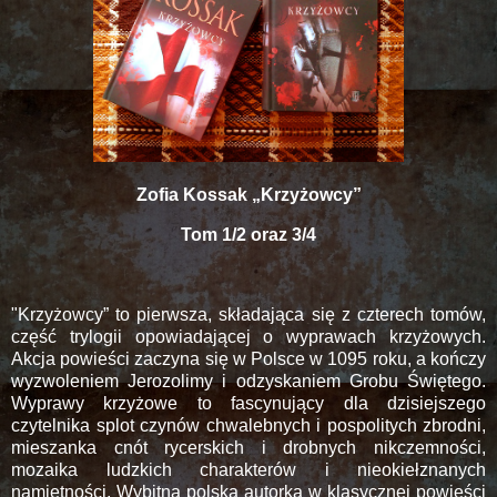
Zofia Kossak „Krzyżowcy”
Tom 1/2 oraz 3/4
"Krzyżowcy” to pierwsza, składająca się z czterech tomów,
część trylogii opowiadającej o wyprawach krzyżowych.
Akcja powieści zaczyna się w Polsce w 1095 roku, a kończy
wyzwoleniem Jerozolimy i odzyskaniem Grobu Świętego.
Wyprawy krzyżowe to fascynujący dla dzisiejszego
czytelnika splot czynów chwalebnych i pospolitych zbrodni,
mieszanka cnót rycerskich i drobnych nikczemności,
mozaika ludzkich charakterów i nieokiełznanych
namiętności. Wybitna polska autorka w klasycznej powieści