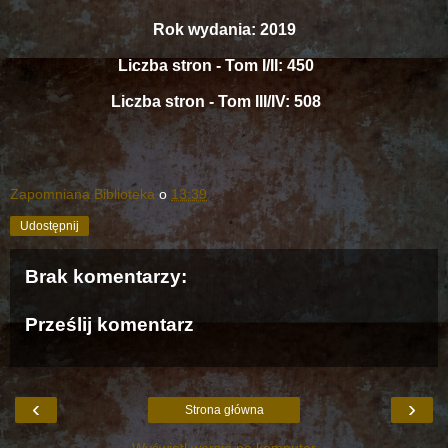
Rok wydania: 2019
Liczba stron - Tom I/II: 450
Liczba stron - Tom III/IV: 508
Zapomniana Biblioteka
o
13:39
Udostępnij
Brak komentarzy:
Prześlij komentarz
‹
›
Strona główna