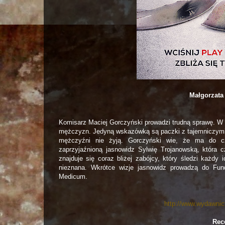
Małgorzata
Komisarz Maciej Gorczyński prowadzi trudną sprawę. W 
mężczyzn. Jedyną wskazówką są paczki z tajemniczymi n
mężczyźni nie żyją. Gorczyński wie, że ma do c
zaprzyjaźnioną jasnowidz Sylwię Trojanowską, która 
znajduje się coraz bliżej zabójcy, który śledzi każd
nieznana. Wkrótce wizje jasnowidz prowadzą do Fund
Medicum.
http://www.wydawnic
Rec