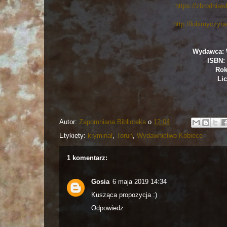
https://zbrodniawb
http://lubimyczyt
Wydawca: 
ISBN: 
Rok
Lic
Autor:
Zapomniana Biblioteka
o
12:04
Etykiety:
kryminał
,
Toruń
,
Wydawnictwo Kobiece
1 komentarz:
Gosia
6 maja 2019 14:34
Kusząca propozycja :)
Odpowiedz