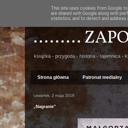
This site uses cookies from Google to 
are shared with Google along with per
statistics, and to detect and address 
......... ZA
książka - przygoda - historia - tajemnica - 
Strona główna
Patronat medialny
czwartek, 2 maja 2019
„Nagranie”