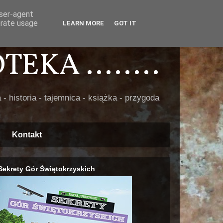
user-agent
erate usage
LEARN MORE
GOT IT
EKA ........
 - historia - tajemnica - książka - przygoda
Kontakt
Sekrety Gór Świętokrzyskich