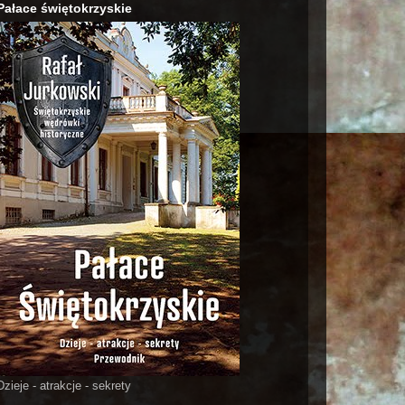
Pałace świętokrzyskie
Dzieje - atrakcje - sekrety