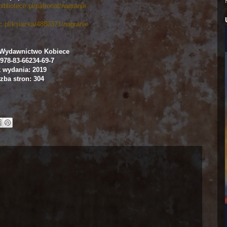
ibliotece.pl/patronat/nagranie
ac.pl/ksiazka/4880371/nagranie
Wydawnictwo Kobiece
978-83-66234-69-7
 wydania: 2019
zba stron: 304