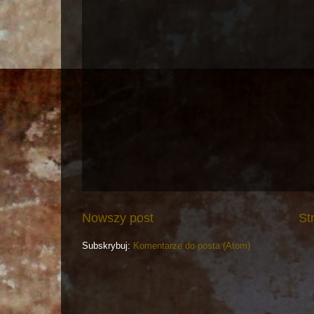
Nowszy post
St
Subskrybuj:
Komentarze do posta (Atom)