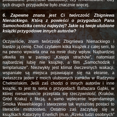
tych drugich przypadków było znacznie więcej.
6. Zapewne znana jest Ci twórczość Zbigniewa
Nienackiego. Którą z powieści o przygodach Pana
Samochodzika cenisz najwyżej? Jakie są twoje ulubione
książki przygodowe innych autorów?
Oczywiście, znam twórczość Zbigniewa Nienackiego i
bardzo ją cenię. Choć czytałem kilka książek z całej serii, to
na pewno wywarła ona na mnie duży wpływ. Najbardziej
utkwiła mi w pamięci „Księga strachów”, natomiast
najbardziej lubię nie książkę, a film „Samochodzik i
templariusze”. Niezwykły jest klimat ówczesnych wakacji,
wspaniałe są miejsca pojawiające się na ekranie, a
zwłaszcza jeden z moich ulubionych zamków w Radzyniu
Chełmińskim. Jeśli zaś chodzi o innych autorów i inne
książki, to jest to seria o przygodach Baltazara Gąbki, w
której niesamowicie przeplata się rzeczywistość (Kraków,
Gród Kraka) z fikcją, a samo wplecenie legendarnego
Smoka Wawelskiego i stworzenie tak wyrazistej postaci to
literackie mistrzostwo. Ostatnio zaś zaczytuję się w
książkach Katarzyny Enerlich (m.in. „Rzeka ludzi osobnych”