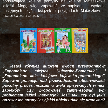
podsuwająca kolejne pomysły na kolejne Mataszkowe
książki. Mogę więc zapewnić, że napisanie i wydanie
następnych części książek o przygodach Mataszków to
raczej kwestia czasu.
5. Jesteś również autorem dwóch przewodników:
„Zapomniane miejsca. Kujawsko-Pomorskie” i
„Zapomniane linie kolejowe kujawsko-pomorskiego”.
Zapewne pracując nad przewodnikami obserwowałeś
powolny proces niszczenia wielu opisywanych w nich
zabytków. Czy próbowałeś zainteresować tym
problemem jakieś instytucje? Jeśli tak, czy był jakiś
odzew z ich strony i czy jakiś obiekt udało się uratować?