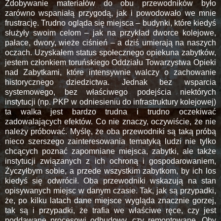
Zdobywanie materiałów do obu przewodników było
zarówno wspaniałą przygodą, jak i powodowało we mnie
frustrację. Trudno ogląda się miejsca – budynki, które kiedyś
służyły swoim celom – jak na przykład dworce kolejowe,
pałace, dwory, wieże ciśnień – a dziś umierają na naszych
oczach. Uzyskałem status społecznego opiekuna zabytków,
jestem członkiem toruńskiego Oddziału Towarzystwa Opieki
nad Zabytkami, które intensywnie walczy o zachowanie
historycznego dziedzictwa. Jednak bez wsparcia
systemowego, bez właściwego podejścia niektórych
instytucji (np. PKP w odniesieniu do infrastruktury kolejowej)
ta walka jest bardzo trudna i trudno oczekiwać
zadowalających efektów. Co nie znaczy, oczywiście, że nie
należy próbować. Myślę, że oba przewodniki są taką próbą
nieco szerszego zainteresowania tematyką ludzi nie tylko
chcących poznać zapomniane miejsca, zabytki, ale także
instytucji związanych z ich ochroną i gospodarowaniem,
Życzyłbym sobie, a przede wszystkim zabytkom, by ich los
kiedyś się odwrócił. Oba przewodniki wskazują na stan
opisywanych miejsc w danym czasie. Tak, jak są przypadki,
że, po kilku latach dane miejsce wygląda znacznie gorzej,
tak są i przypadki, że trafia we właściwe ręce, czy jest
poddawane procesowi odbudowy, czy remontowane. Oby