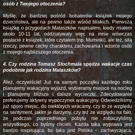
osób z Twojego otoczenia?
Myślę, że bardziej pośród bohaterów książek mojego
dzieciństwa, ale na pewno także wśród bliskich. Pierwszą
książkę o przygodach Mataszków napisałem, kiedy miałem
około 10-11 lat, oddziaływały więc na mnie wówczas
postacie z książek, które czytałem (np. Muminki), ale też, siłą
rzeczy, pewne cechy charakteru, zachowania i wzorce osób
z mojego najbliższego otoczenia.
4. Czy rodzina Tomasz Stochmala spędza wakacje czas
podobnie jak rodzina Mataszków?
Ależ, oczywiście! Już na samym początku każdego roku
planujemy wakacyjny wyjazd, wybieramy miejsce na nocleg
i planujemy bliższe i dalsze wycieczki. Zdecydowanie
preferujemy aktywny wypoczynek wakacyjny. Odwiedziliśmy
już sporo miejsc, do niektórych wracamy, czy to ze względu
na sentyment, jakim je darzymy, czy też ze względu na fakt,
że podczas poprzedniego pobytu nie zobaczyliśmy
wszystkiego, co byśmy chcieli. Każda taka wyprawa jest
bardzo inspirująca, bo taka jest Polska – zachwycająca,