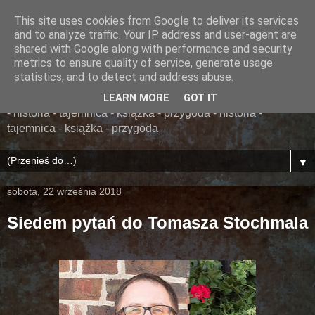
This site uses cookies from Google to deliver its services
......... ZAPOMNIANA
and to analyze traffic. Your IP address and user-agent are
shared with Google along with performance and security
BIBLIOTEKA ........
metrics to ensure quality of service, generate usage
statistics, and to detect and address abuse.
książka - przygoda - historia - tajemnica - książka - przygoda
LEARN MORE
GOT IT
- historia - tajemnica - książka - przygoda - historia -
tajemnica - książka - przygoda
▼
sobota, 22 września 2018
Siedem pytań do Tomasza Stochmala