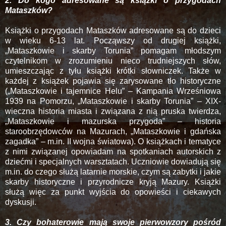
2. Do kogo adresowane są książki o przygodach
Mataszków?
Książki o przygodach Mataszków adresowane są do dzieci
w wieku 6-13 lat. Począwszy od drugiej książki,
„Mataszkowie i skarby Torunia” pomagam młodszym
czytelnikom w zrozumieniu nieco trudniejszych słów,
umieszczając z tyłu książki krótki słowniczek. Także w
każdej z książek pojawia się zarysowane tło historyczne
(„Mataszkowie i tajemnice Helu” – Kampania Wrześniowa
1939 na Pomorzu, „Mataszkowie i skarby Torunia” – XIX-
wieczna historia miasta i związana z nią pruska twierdza,
„Mataszkowie i mazurska przygoda” – historia
staroobrzędowców na Mazurach, „Mataszkowie i gdańska
zagadka” – m.in. II wojna światowa). O książkach i tematyce
z nimi związanej opowiadam na spotkaniach autorskich z
dziećmi i specjalnych warsztatach. Uczniowie dowiadują się
m.in. do czego służą latarnie morskie, czym są zabytki i jakie
skarby historyczne i przyrodnicze kryją Mazury. Książki
służą więc za punkt wyjścia do opowieści i ciekawych
dyskusji.
3. Czy bohaterowie mają swoje pierwowzory pośród