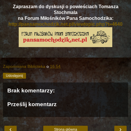
Zapraszam do dyskusji o powieściach Tomasza
Stochmala
na Forum Miłośników Pana Samochodzika:
http://pansamochodzik.net.pl/viewtopic.php?t=4640
Zapomniana Biblioteka
o
16:54
Udostępnij
Brak komentarzy:
Prześlij komentarz
‹
›
Strona główna