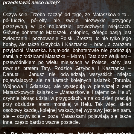
przedstawić nieco bliżej?
Oczywiście. Trzeba zacząć od tego, że Mataszkowie to…
pół-ludzie, pół-elfy, ale swoje niezwykłe przygody
przeżywają w jak najbardziej prawdziwych miejscach.
Główny bohater to Mataszek, chłopiec, którego pasją jest
zwiedzanie i poznawanie Polski. Zresztą, to nie tylko jego
hobby, ale także Grzybcia i Kasztanka – braci, a zarazem
przyjaciół Mataszka. Najmłodsi bohaterowie nie podróżują
sami, a z rodzicami Mataszka – Mamą i Tatą oraz Wujkiem –
przewodnikiem po wielu miejscach w Polsce, który jest
również bratem Taty. Rodzice Grzybcia i Kasztanka –
Danuta i Janusz nie odwiedzają wszystkich miejsc
pojawiających się na kartach kolejnych książek (Torunia,
Wojnowa i Gdańska), ale występują w pierwszej z serii
Mataszkowych książek – „Mataszkowie i tajemnice Helu”,
czynnie biorąc udział w przygodach, a na co dzień pracują
przy obsłudze latarni morskiej w Helu. Tak więc, skład
osobowy każdej, kolejnej wakacyjnej wyprawy jest ten sam,
ale – oczywiście – poza Mataszkami pojawiają się także
inne, często bardzo ważne postacie.