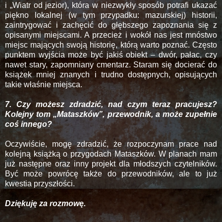
i „Wiatr od jezior), która w niezwykły sposób potrafi ukazać
piękno lokalnej (w tym przypadku: mazurskiej) historii,
zaintrygować i zachęcić do głębszego zapoznania się z
opisanymi miejscami. A przecież i wokół nas jest mnóstwo
miejsc mających swoją historię, którą warto poznać. Często
punktem wyjścia może być jakiś obiekt – dwór, pałac, czy
nawet stary, zapomniany cmentarz. Staram się docierać do
książek mniej znanych i trudno dostępnych, opisujących
takie właśnie miejsca.
7. Czy możesz zdradzić, nad czym teraz pracujesz?
Kolejny tom „Mataszków”, przewodnik, a może zupełnie
coś innego?
Oczywiście, mogę zdradzić, że rozpoczynam prace nad
kolejną książką o przygodach Mataszków. W planach mam
już następne oraz inny projekt dla młodszych czytelników.
Być może powrócę także do przewodników, ale to już
kwestia przyszłości.
Dziękuję za rozmowę.