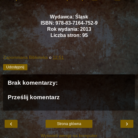
Wydawca: Śląsk
ISBN: 978-83-7164-752-9
Rok wydania: 2013
Liczba stron: 95
Zapomniana Biblioteka
o
12:51
Udostępnij
Brak komentarzy:
Prześlij komentarz
‹
›
Strona główna
Wyświetl wersję na komputer