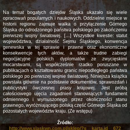
Na temat bogatych dziejów Śląska ukazało się wiele
opracowań popularnych i naukowych. Oddzielne miejsce w
historii regionu zajmuje walka o przyłączenie Górnego
Śląska do odrodzonego państwa polskiego po zakończeniu
pierwszej wojny światowej. […] Wszystkie kwestie: statut
województwa, działalność Sejmu Śląskiego, konwencja
genewska w tej sprawie i prawne oraz ekonomiczne
konsekwencje tych aktów, a także trudne zabiegi
negocjacyjne polskich dyplomatów ze zwycięskimi
mocarstwami, są współcześnie rzadko poruszane w
publikacjach o kształtowaniu granic niepodległego państwa
polskiego po pierwszej wojnie światowej. Niniejsza książka
powstała głównie na podstawie dokumentów, sprawozdań i
publicystyki ówczesnej prasy krajowej. Jest próbą
całościowego ujęcia zagadnień stanowiących fundament
odmiennego i wymuszonego przez okoliczności stanu
prawnego, wyróżniającego polską część Górnego Śląska od
pozostałych województw kraju. (Ze wstępu)
Źródło:
http://www.slaskwn.com.pl/sklep/?s__karta.id__672