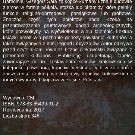
Bartłomiej Grzegorz Sala za kopce-kurhany uznaje budowle
ziemne w formie półkola, stożka lub piramidy, które pełniły
funkcje religijno-obrzędowe, pamiątkowe lub grobowe.
Znaczna część tych obiektów nadal czeka na
przeprowadzenie gruntownych badań archeologicznych,
które pozwoliłyby na wyświetlenie wielu tajemnic. Lektura
książki umożliwia poznanie genezy powstania kurhanów a
także związanych z nimi legend i obyczajów. Autor odkrywa
przed czytelnikami również liczne ciekawostki związane z
patronami kurhanów. Publikację uzupełniają tabele,
zawierające m. in. zestawienia kopców krakowskich w
kolejności powstania, kopców nieistniejących w kolejności
zniszczenia, ranking wielkościowy kopców krakowskich i
innych wybranych kopców w Polsce. Polecam.
Wydawca: CM
ISBN: 978-83-65499-91-2
Rok wydania: 2017
Liczba stron: 348