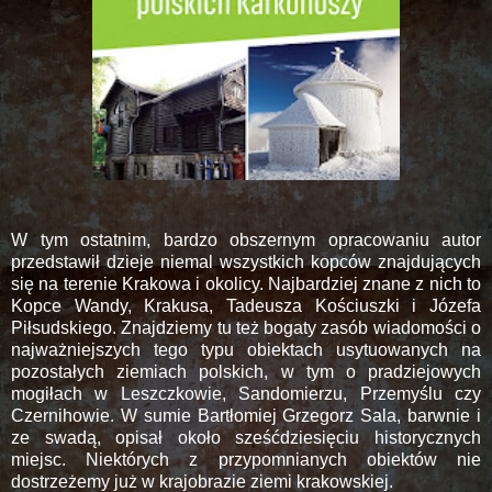
W tym ostatnim, bardzo obszernym opracowaniu autor
przedstawił dzieje niemal wszystkich kopców znajdujących
się na terenie Krakowa i okolicy. Najbardziej znane z nich to
Kopce Wandy, Krakusa, Tadeusza Kościuszki i Józefa
Piłsudskiego. Znajdziemy tu też bogaty zasób wiadomości o
najważniejszych tego typu obiektach usytuowanych na
pozostałych ziemiach polskich, w tym o pradziejowych
mogiłach w Leszczkowie, Sandomierzu, Przemyślu czy
Czernihowie. W sumie Bartłomiej Grzegorz Sala, barwnie i
ze swadą, opisał około sześćdziesięciu historycznych
miejsc. Niektórych z przypomnianych obiektów nie
dostrzeżemy już w krajobrazie ziemi krakowskiej.