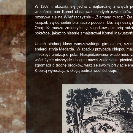
W 1937 r. ukazała się jedna z najbardziej znanych p
wcześniej pan Kornel obdarował młodych czytelników i
rozgrywa się na Wileńszczyźnie - „Złamany miecz.” Zres
książek są do siebie bliźniaczo podobni. Ba, są noszą 
Obaj też muszą zmierzyć się zagadkową historią rodz
pokrótce, jakąż to historię zmajstrował Kornel Makuszyń
Uczeń siódmej klasy warszawskiego gimnazjum, szesnas
śmierci stryja Medarda. W spadku przypada chłopcu mają
i niezbyt urodzajne pola. Niespodziewana wiadomość 
wiódł życie niezwykle ubogie i nawet znalezienie pienię
zgromadzić trochę środków, wraz ze swoim przyjaciele
Kropką wyruszają w długą podróż wschód kraju.