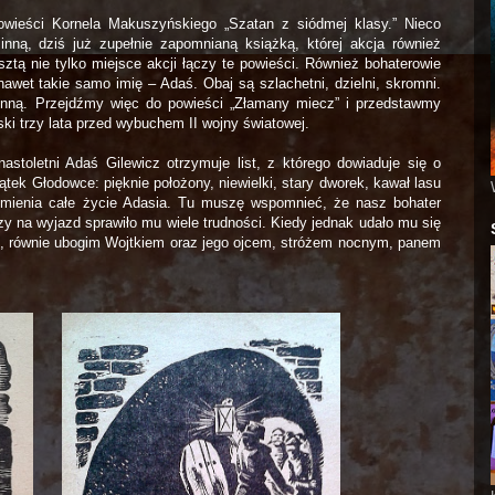
owieści Kornela Makuszyńskiego „Szatan z siódmej klasy.” Nieco
nną, dziś już zupełnie zapomnianą książką, której akcja również
ztą nie tylko miejsce akcji łączy te powieści. Również bohaterowie
nawet takie samo imię – Adaś. Obaj są szlachetni, dzielni, skromni.
inną. Przejdźmy więc do powieści „Złamany miecz” i przedstawmy
ski trzy lata przed wybuchem II wojny światowej.
toletni Adaś Gilewicz otrzymuje list, z którego dowiaduje się o
tek Głodowce: pięknie położony, niewielki, stary dworek, kawał lasu
zmienia całe życie Adasia. Tu muszę wspomnieć, że nasz bohater
dzy na wyjazd sprawiło mu wiele trudności. Kiedy jednak udało mu się
m, równie ubogim Wojtkiem oraz jego ojcem, stróżem nocnym, panem