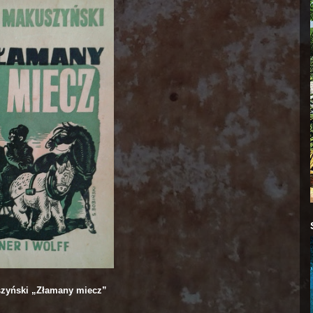
zyński „Złamany miecz”