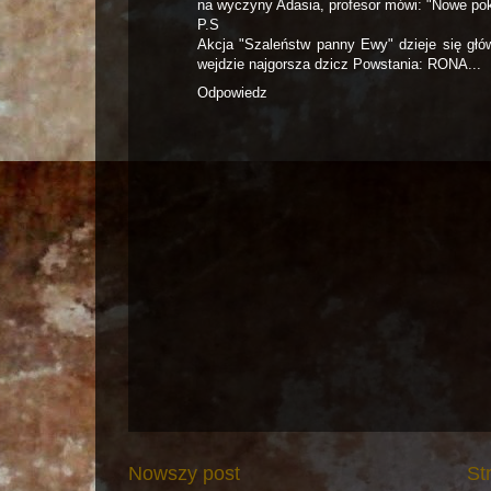
na wyczyny Adasia, profesor mówi: "Nowe pok
P.S
Akcja "Szaleństw panny Ewy" dzieje się głów
wejdzie najgorsza dzicz Powstania: RONA...
Odpowiedz
Nowszy post
St