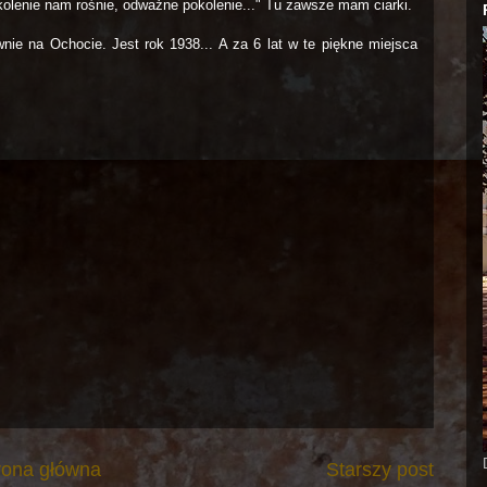
olenie nam rośnie, odważne pokolenie..." Tu zawsze mam ciarki.
nie na Ochocie. Jest rok 1938... A za 6 lat w te piękne miejsca
rona główna
Starszy post