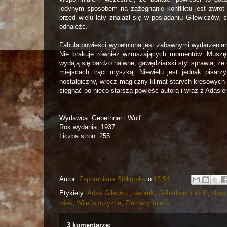
jedynym sposobem na zażegnanie konfliktu jest zwrot 
przed wielu laty znalazł się w posiadaniu Gilewiczów,
odnaleźć.
Fabuła powieści wypełniona jest zabawnymi wydarzenia
Nie brakuje również wzruszających momentów. Muszę n
wydają się bardzo naiwne, gawędziarski styl sprawia, ż
miejscach trąci myszką. Niewielu jest jednak pisarzy
nostalgiczny, wręcz magiczny klimat starych kresowych 
sięgnąć po nieco starszą powieść autora i wraz z Adas
Wydawca: Gebethner i Wolf
Rok wydania: 1937
Liczba stron: 255
Autor:
Zapomniana Biblioteka
o
15:54
Etykiety:
Adaś Gilewicz
,
dworek
,
Gebethner i Wolf
,
klas
wieś
,
Wileńszczyzna
,
Złamany miecz
3 komentarze: