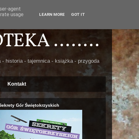
user-agent
erate usage
LEARN MORE
GOT IT
EKA ........
 - historia - tajemnica - książka - przygoda
Kontakt
Sekrety Gór Świętokrzyskich