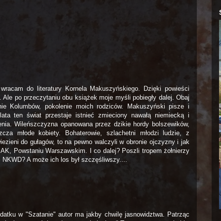
 wracam do literatury Kornela Makuszyńskiego. Dzięki powieści
 Ale po przeczytaniu obu książek moje myśli pobiegły dalej. Obaj
nie Kolumbów, pokolenie moich rodziców. Makuszyński pisze i
ta ten świat przestaje istnieć zmieciony nawałą niemiecką i
lenia. Wileńszczyzna opanowana przez dzikie hordy bolszewików,
cza młode kobiety. Bohaterowie, szlachetni młodzi ludzie, z
wiezieni do gułagów, to na pewno walczyli w obronie ojczyzny i jak
 w AK, Powstaniu Warszawskim. I co dalej? Poszli tropem żołnierzy
i NKWD? A może ich los był szczęśliwszy....
atku w "Szatanie" autor ma jakby chwilę jasnowidztwa. Patrząc