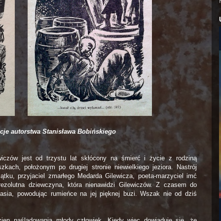
racje autorstwa Stanisława Bobińskiego
iczów jest od trzystu lat skłócony na śmierć i życie z rodziną
ach, położonym po drugiej stronie niewielkiego jeziora. Nastrój
tku, przyjaciel zmarłego Medarda Gilewicza, poeta-marzyciel imć
ezolutna dziewczyna, która nienawidzi Gilewiczów. Z czasem do
asia, powodując rumieńce na jej pięknej buzi. Wszak nie od dziś
ien naśladowania młody człowiek. Kiedy więc dowiaduje się, że