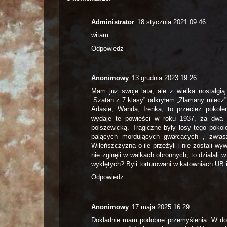
Administrator
18 stycznia 2021 09:46
witam
Odpowiedz
Anonimowy
13 grudnia 2023 19:26
Mam już swoje lata, ale z wielka nostalgią
„Szatan z 7 klasy” odkryłem „Złamany miecz”.
Adasie, Wanda, Irenka, to przecież pokole
wydaje te powieści w roku 1937, za dwa la
bolszewicką. Tragiczne były losy tego poko
palących mordujących gwałcących , zwłasz
Wileńszczyzna o ile przeżyli i nie zostali wy
nie zginęli w walkach obronnych, to działali
wyklętych? Byli torturowani w katowniach UB 
Odpowiedz
Anonimowy
17 maja 2025 16:29
Dokładnie mam podobne przemyślenia. W dod