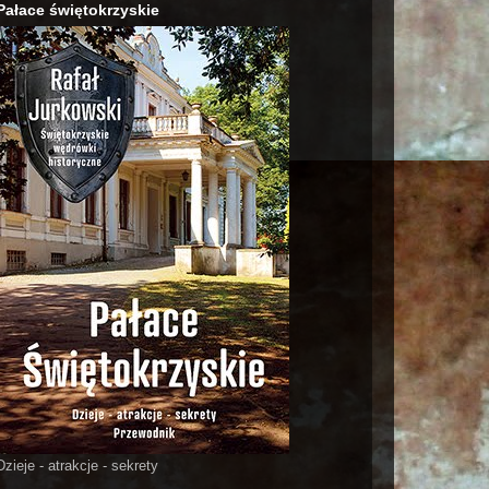
Pałace świętokrzyskie
Dzieje - atrakcje - sekrety