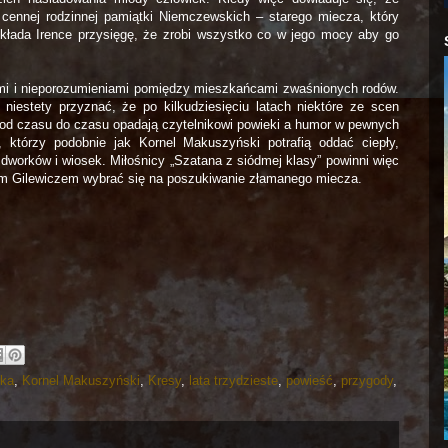
cennej rodzinnej pamiątki Niemczewskich – starego miecza, który
 składa Irence przysięgę, że zrobi wszystko co w jego mocy aby go
mi i nieporozumieniami pomiędzy mieszkańcami zwaśnionych rodów.
iestety przyznać, że po kilkudziesięciu latach niektóre ze scen
e od czasu do czasu opadają czytelnikowi powieki a humor w pewnych
, którzy podobnie jak Kornel Makuszyński potrafią oddać ciepły,
dworków i wiosek. Miłośnicy „Szatana z siódmej klasy” powinni więc
iem Gilewiczem wybrać się na poszukiwanie złamanego miecza.
yka
,
Kornel Makuszyński
,
Kresy
,
lata trzydzieste
,
powieść
,
przygody
,