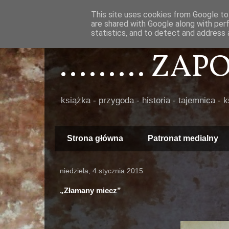
This site uses cookies from Google to 
are shared with Google along with per
statistics, and to detect and address 
......... ZA
książka - przygoda - historia - tajemnica - 
Strona główna
Patronat medialny
niedziela, 4 stycznia 2015
„Złamany miecz”