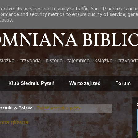
deliver its services and to analyze traffic. Your IP address and 
formance and security metrics to ensure quality of service, gen
abuse.
POMNIANA BIBLIOT
książka - przygoda - historia - tajemnica - książka - przygoda
Klub Siedmiu Pytań
Warto zajrzeć
Forum
sztuki w Polsce
.
Pokaż wszystkie posty
rona główna