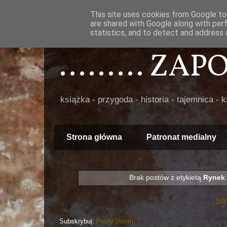
This site uses cookies from Google to 
are shared with Google along with per
statistics, and to detect and address 
......... ZA
książka - przygoda - historia - tajemnica - 
Strona główna
Patronat medialny
Brak postów z etykietą
Rynek 
St
Subskrybuj:
Posty (Atom)