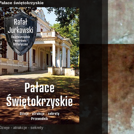
Pałace świętokrzyskie
Dzieje - atrakcje - sekrety