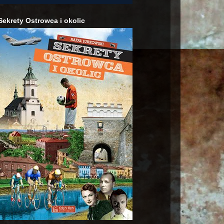
Sekrety Ostrowca i okolic