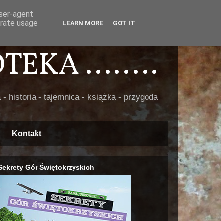
user-agent
erate usage
LEARN MORE
GOT IT
EKA ........
 - historia - tajemnica - książka - przygoda
Kontakt
Sekrety Gór Świętokrzyskich