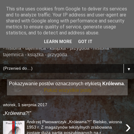
This site uses cookies from Google to deliver its services
......... ZAPOMNIANA
and to analyze traffic. Your IP address and user-agent are
shared with Google along with performance and security
BIBLIOTEKA ........
metrics to ensure quality of service, generate usage
statistics, and to detect and address abuse.
książka - przygoda - historia - tajemnica - książka - przygoda
LEARN MORE
GOT IT
- historia - tajemnica - książka - przygoda - historia -
tajemnica - książka - przygoda
▼
Pokazywanie postów oznaczonych etykietą
Królewna
.
Pokaż wszystkie posty
wtorek, 1 sierpnia 2017
„Królewna?!”
›
Andrzej Piwowarczyk „Królewna?!” Bielsko, wiosna
1953 r. Z magazynów tekstylnych zrabowana
zostaje duża partia poszukiwanych na r...