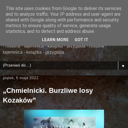
This site uses cookies from Google to deliver its services
......... ZAPOMNIANA
and to analyze traffic. Your IP address and user-agent are
shared with Google along with performance and security
BIBLIOTEKA ........
metrics to ensure quality of service, generate usage
statistics, and to detect and address abuse.
książka - przygoda - historia - tajemnica - książka - przygoda
LEARN MORE
GOT IT
- historia - tajemnica - książka - przygoda - historia -
tajemnica - książka - przygoda
▼
piątek, 6 maja 2022
„Chmielnicki. Burzliwe losy
Kozaków”