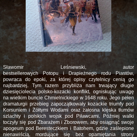
Sławomir Leśniewski, autor
bestsellerowych Potopu i Drapieżnego rodu Piastów,
powraca do epoki, za której opisy czytelnicy cenią go
najbardziej. Tym razem przybliża nam trwający długie
dziesięciolecia polsko-kozacki konflikt, ogniskując uwagę
na wielkim buncie Chmielnickiego w 1648 roku. Jego pełen
dramaturgii przebieg zapoczątkowały kozackie triumfy pod
Korsuniem i Żółtymi Wodami oraz żałosna klęska tłumów
szlachty i polskich wojsk pod Piławcami. Później walki
toczyły się pod Zbarażem i Zborowem, aby osiągnąć swoje
apogeum pod Beresteczkiem i Batohem, gdzie zaślepione
nienawiścią, mordujące się bez opamiętania strony