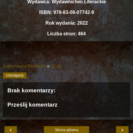
Wydawca: Wydawnictwo Literackie
ISBN: 978-83-08-07742-9
Rok wydania: 2022
Liczba stron: 464
Zapomniana Biblioteka
o
12:41
Udostępnij
Brak komentarzy:
Prześlij komentarz
‹
›
Strona główna