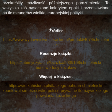
przekreśliły możliwość późniejszego porozumienia. To
wszystko zaś nasączone kolorytem epoki i przedstawione
na tle meandrów wielkiej europejskiej polityki.
Źródło:
https://www.wydawnictwoliterackie.pl/produkt/4074/chmielni
ck
i
Recenzje książki:
https://lubimyczytac.pl/ksiazka/5005168/chmielnicki-
burzliwe-losy-kozakow
Więcej
o książce:
https://wielkahistoria.pl/dlaczego-bohdan-chmielnicki-
zbuntowal-sie-przeciwko-polsce-prywatne-tlo-najwiekszego-
powstania-kozackiego