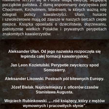
początków państwa. Z dumą wspominamy zwycięstwa pod
Chocimiem, Kircholmem, Wiedniem, w których ważną rolę
odegrali polscy kawalerzyści. Ułani, husarze
i szwoleżerowie mają od zawsze w naszych sercach ciepłe
miejsce. Książka opowiada o dzieciństwie, dojrzewaniu,
patriotyzmie wielkich Polaków i prywatnych perypetiach
znakomitych kawalerzystów.
Aleksander Ułan. Od jego nazwiska rozpoczęła się
legenda całej formacji kawaleryjskiej.
Jan Leon Kozietulski. Perypetie zwycięzcy spod
Somosierry.
Aleksander Lisowski. Postrach pól bitewnych Europy.
Józef Bielak. Najdzielniejszy z oficerów czasów
Stanisława Augusta.
Wojciech Rubinkowski. „...ród książęcy, który z mężów
wymownych i pracowitych słynie”.