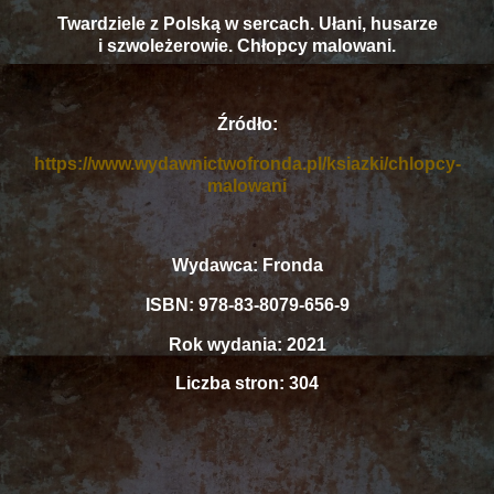
Twardziele z Polską w sercach. Ułani, husarze
i szwoleżerowie. Chłopcy malowani.
Źródło:
https://www.wydawnictwofronda.pl/ksiazki/chlopcy-
malowani
Wydawca: Fronda
ISBN: 978-83-8079-656-9
Rok wydania: 2021
Liczba stron: 304