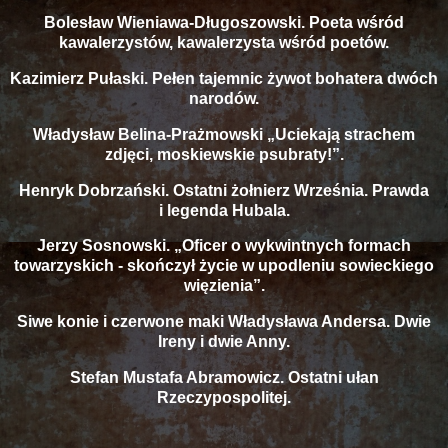
Bolesław Wieniawa-Długoszowski. Poeta wśród
kawalerzystów, kawalerzysta wśród poetów.
Kazimierz Pułaski. Pełen tajemnic żywot bohatera dwóch
narodów.
Władysław Belina-Prażmowski „Uciekają strachem
zdjęci, moskiewskie psubraty!”.
Henryk Dobrzański. Ostatni żołnierz Września. Prawda
i legenda Hubala.
Jerzy Sosnowski. „Oficer o wykwintnych formach
towarzyskich - skończył życie w upodleniu sowieckiego
więzienia”.
Siwe konie i czerwone maki Władysława Andersa. Dwie
Ireny i dwie Anny.
Stefan Mustafa Abramowicz. Ostatni ułan
Rzeczypospolitej.