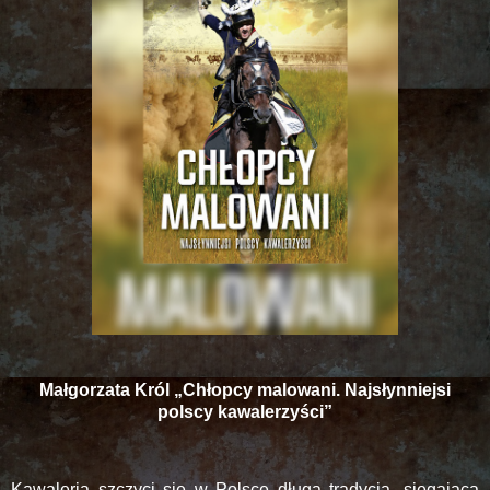
Małgorzata Król „Chłopcy malowani. Najsłynniejsi
polscy kawalerzyści”
Kawaleria szczyci się w Polsce długą tradycją, sięgającą