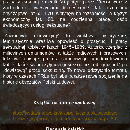
pracy seksualnej zmienili ściągnięci przez Gierka wraz z
zachodnimi inwestycjami biznesmeni? Jak przemiany
obyczajowe lat 60. i 70. wpłynęły na tożsamości, a kryzys
ekonomiczny lat. 80. na codzienną pracę, osób
świadczących usługi seksualne?
„Zawodowe dziewczyny” to wnikliwa historycznie,
feministycznie wrażliwa opowieść o prostytucji i pracy
seksualnej kobiet w latach 1945–1989. Autorka czerpiąc z
milicyjnych dokumentów, a także radiowych i prasowych
tekstów, opisuje proces stopniowego upodmiotowienia
kobiet, które świadczyły usługi seksualne - od „gruzinek” po
„dewizową” pracę seksualną. To nowe odczytanie tematu,
który w czasach PRLu był tabu, a także nowe spojrzenie na
historię obyczajów Polski Ludowej.
Książka na stronie wydawcy:
https://wydawnictwo.krytykapolityczna.pl/zawodowe-
dziewczyny-prostytucja-i-praca-seksualna-w-prl-892
Recenzja książki: