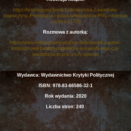
https://histmag.org/Anna-Dobrowolska-Zawodowe-
dziewczyny.-Prostytucja-i-praca-seksualna-w-PRL-recenzja-
i-ocena-21729
Rozmowa z autorką:
https://www.hellozdrowie.pl/anna-dobrowolska-polski-
feminizm-jest-bardzo-podzielony-w-kwestii-tego-czy-
prostytucja-to-praca-czy-opresja
Wydawca: Wydawnictwo Krytyki Politycznej
ISBN: 978-83-66586-32-1
Rok wydania: 2020
Liczba stron: 240