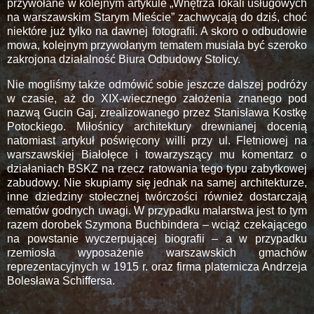
przywołane w kolejnym artykule „Wnętrza lokali usługowych
na warszawskim Starym Mieście” zachwycają do dziś, choć
niektóre już tylko na dawnej fotografii. A skoro o odbudowie
mowa, kolejnym przywołanym tematem musiała być szeroko
zakrojona działalność Biura Odbudowy Stolicy.
Nie mogliśmy także odmówić sobie jeszcze dalszej podróży
w czasie, aż do XIX-wiecznego założenia znanego pod
nazwą Gucin Gaj, zrealizowanego przez Stanisława Kostkę
Potockiego. Miłośnicy architektury drewnianej docenią
natomiast artykuł poświęcony willi przy ul. Fletniowej na
warszawskiej Białołęce i towarzyszący mu komentarz o
działaniach BSKZ na rzecz ratowania tego typu zabytkowej
zabudowy. Nie skupiamy się jednak na samej architekturze,
inne dziedziny stołecznej twórczości również dostarczają
tematów godnych uwagi. W przypadku malarstwa jest to tym
razem dorobek Szymona Buchbindera – wciąż czekającego
na powstanie wyczerpującej biografii – a w przypadku
rzemiosła wyposażenie warszawskich gmachów
reprezentacyjnych w 1915 r. oraz firma platernicza Andrzeja
Bolesława Schiffersa.