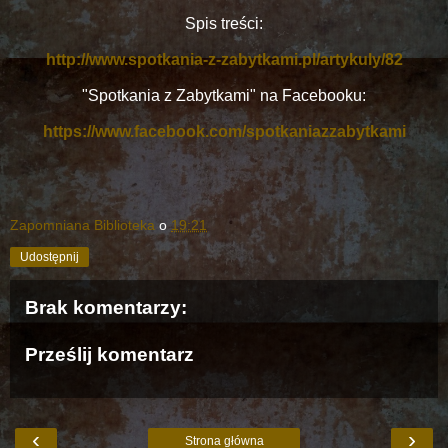
Spis treści:
http://www.spotkania-z-zabytkami.pl/artykuly/82
"Spotkania z Zabytkami" na Facebooku:
https://www.facebook.com/spotkaniazzabytkami
Zapomniana Biblioteka
o
19:21
Udostępnij
Brak komentarzy:
Prześlij komentarz
‹
›
Strona główna