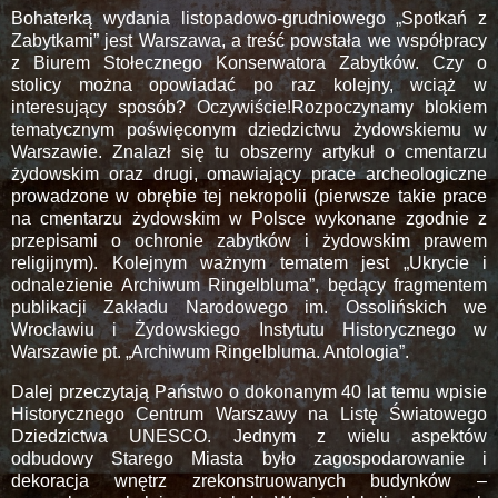
Bohaterką wydania listopadowo-grudniowego „Spotkań z
Zabytkami”
jest Warszawa, a treść powstała we współpracy
z Biurem Stołecznego Konserwatora Zabytków. Czy o
stolicy można opowiadać po raz kolejny, wciąż w
interesujący sposób? Oczywiście!Rozpoczynamy blokiem
tematycznym poświęconym dziedzictwu żydowskiemu w
Warszawie. Znalazł się tu obszerny artykuł o cmentarzu
żydowskim oraz drugi, omawiający prace archeologiczne
prowadzone w obrębie tej nekropolii (pierwsze takie prace
na cmentarzu żydowskim w Polsce wykonane zgodnie z
przepisami o ochronie zabytków i żydowskim prawem
religijnym). Kolejnym ważnym tematem jest „Ukrycie i
odnalezienie Archiwum Ringelbluma”, będący fragmentem
publikacji Zakładu Narodowego im. Ossolińskich we
Wrocławiu i Żydowskiego Instytutu Historycznego w
Warszawie pt. „Archiwum Ringelbluma. Antologia”.
Dalej przeczytają Państwo o dokonanym 40 lat temu wpisie
Historycznego Centrum Warszawy na Listę Światowego
Dziedzictwa UNESCO. Jednym z wielu aspektów
odbudowy Starego Miasta było zagospodarowanie i
dekoracja wnętrz zrekonstruowanych budynków –