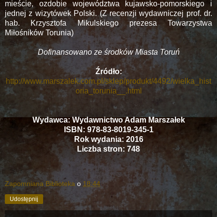
mieście, ozdobie województwa kujawsko-pomorskiego i
jednej z wizytówek Polski. (Z recenzji wydawniczej prof. dr.
hab. Krzysztofa Mikulskiego prezesa Towarzystwa
Miłośników Torunia)
Dofinansowano ze środków Miasta Toruń
Źródło:
http://www.marszalek.com.pl/sklep/produkt/4492/wielka_hist
oria_torunia__.html
Wydawca: Wydawnictwo Adam Marszałek
ISBN: 978-83-8019-345-1
Rok wydania: 2016
Liczba stron: 748
Zapomniana Biblioteka
o
18:44
Udostępnij