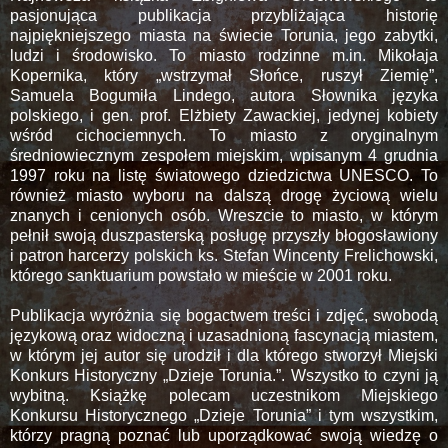
pasjonująca publikacja przybliżająca historię
najpiękniejszego miasta na świecie Torunia, jego zabytki,
ludzi i środowisko. To miasto rodzinne m.in. Mikołaja
Kopernika, który „wstrzymał Słońce, ruszył Ziemię”,
Samuela Bogumiła Lindego, autora Słownika języka
polskiego, i gen. prof. Elżbiety Zawackiej, jedynej kobiety
wśród cichociemnych. To miasto z oryginalnym
średniowiecznym zespołem miejskim, wpisanym 4 grudnia
1997 roku na listę światowego dziedzictwa UNESCO. To
również miasto wyboru na dalszą drogę życiową wielu
znanych i cenionych osób. Wreszcie to miasto, w którym
pełnił swoją duszpasterską posługę przyszły błogosławiony
i patron harcerzy polskich ks. Stefan Wincenty Frelichowski,
którego sanktuarium powstało w mieście w 2001 roku.
Publikacja wyróżnia się bogactwem treści i zdjęć, swobodą
językową oraz widoczną i uzasadnioną fascynacją miastem,
w którym jej autor się urodził i dla którego stworzył Miejski
Konkurs Historyczny „Dzieje Torunia.”. Wszystko to czyni ją
wybitną. Książkę polecam uczestnikom Miejskiego
Konkursu Historycznego „Dzieje Torunia” i tym wszystkim,
którzy pragną poznać lub uporządkować swoją wiedzę o