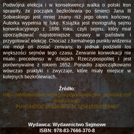
Podwójna elekcja i w konsekwencji walka o polski tron
sprawiły, że początek bezkrólewia po śmierci Jana III
Sobieskiego jest mniej znany niż jego okres końcowy.
Autorka wypełnia tę lukę. Książka jest monografią sejmu
konwokacyjnego z 1696 roku, czyli sejmu, który miał
uporządkować najistotniejsze sprawy w państwie i
przygotować elekcję. Chociaż z formalnego punktu widzenia
nie mógł on zostać zerwany, to jednak podzielił los
większości sejmów tego czasu. Zerwanie konwokacji nie
miało precedensu w dziejach Rzeczypospolitej i jest
porównywalne z rokiem 1652. Ponadto zapoczątkowano
wówczas praktyki i zwyczaje, które miały miejsce w
kolejnych bezkrólewiach.
Źródło:
https://wydawnictwo.sejm.gov.pl/wydawnictwo_sejmowe.nsf/
product.xsp?
PU=C44EDC3A8D94E8F3C1258102002E6467
Wydawca: Wydawnictwo Sejmowe
ISBN: 978-83-7666-370-8